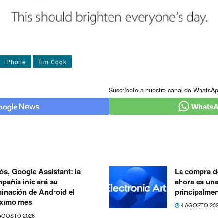
iPhone
Tim Cook
Suscríbete a nuestro canal de WhatsAp
ós, Google Assistant: la
La compra de
pañía iniciará su
ahora es un
minación de Android el
principalmen
ximo mes
4 AGOSTO 20
AGOSTO 2026