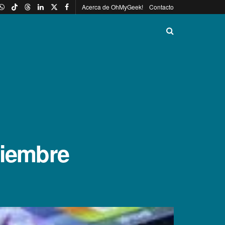
Acerca de OhMyGeek!
Contacto
tiembre