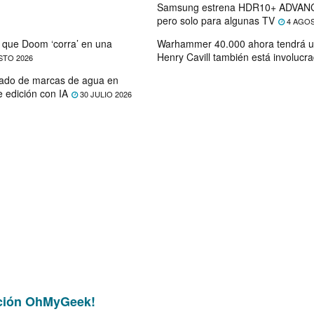
Samsung estrena HDR10+ ADVANC
pero solo para algunas TV
4 AGOS
que Doom ‘corra’ en una
Warhammer 40.000 ahora tendrá u
Henry Cavill también está involucr
STO 2026
ado de marcas de agua en
e edición con IA
30 JULIO 2026
ción OhMyGeek!