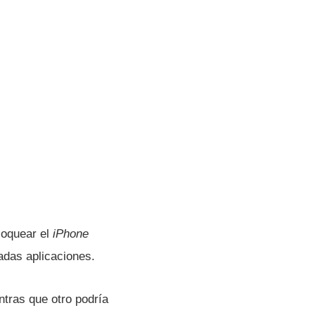
loquear el
iPhone
adas aplicaciones.
ntras que otro podrí­a