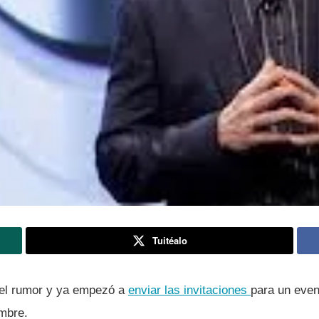
Tuitéalo
 el rumor y ya empezó a
enviar las invitaciones
para un even
mbre.