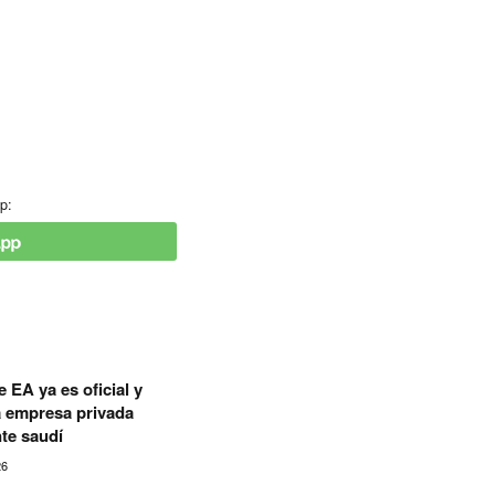
p:
 EA ya es oficial y
a empresa privada
te saudí
26