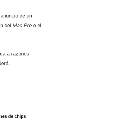
 anuncio de un
n del
Mac Pro
o el
zca a razones
derá.
nes de chips