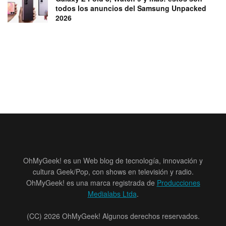
todos los anuncios del Samsung Unpacked
2026
OhMyGeek! es un Web blog de tecnología, innovación y
cultura Geek/Pop, con shows en televisión y radio.
OhMyGeek! es una marca registrada de
Producciones
Medialabs Ltda
.
(CC) 2026 OhMyGeek! Algunos derechos reservados.