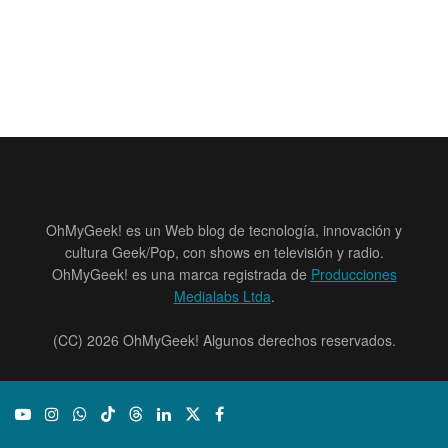
OhMyGeek! es un Web blog de tecnología, innovación y
cultura Geek/Pop, con shows en televisión y radio.
OhMyGeek! es una marca registrada de
Producciones
Medialabs Ltda
.
(CC) 2026 OhMyGeek! Algunos derechos reservados.