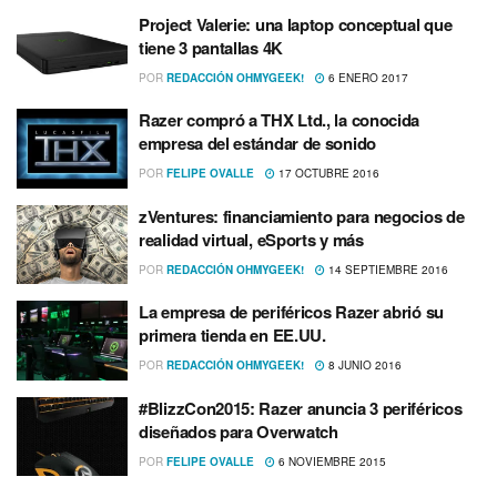
Project Valerie: una laptop conceptual que
tiene 3 pantallas 4K
POR
REDACCIÓN OHMYGEEK!
6 ENERO 2017
Razer compró a THX Ltd., la conocida
empresa del estándar de sonido
POR
FELIPE OVALLE
17 OCTUBRE 2016
zVentures: financiamiento para negocios de
realidad virtual, eSports y más
POR
REDACCIÓN OHMYGEEK!
14 SEPTIEMBRE 2016
La empresa de periféricos Razer abrió su
primera tienda en EE.UU.
POR
REDACCIÓN OHMYGEEK!
8 JUNIO 2016
#BlizzCon2015: Razer anuncia 3 periféricos
diseñados para Overwatch
POR
FELIPE OVALLE
6 NOVIEMBRE 2015