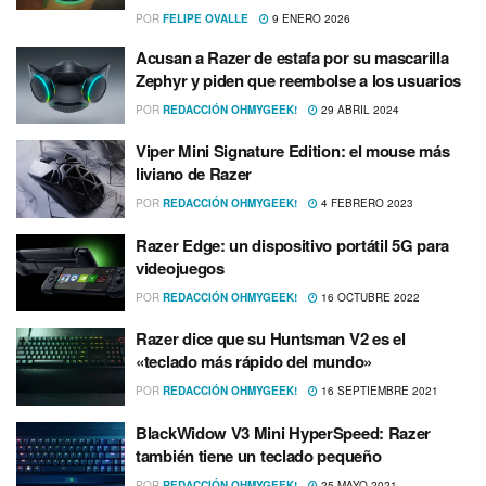
POR
FELIPE OVALLE
9 ENERO 2026
Acusan a Razer de estafa por su mascarilla
Zephyr y piden que reembolse a los usuarios
POR
REDACCIÓN OHMYGEEK!
29 ABRIL 2024
Viper Mini Signature Edition: el mouse más
liviano de Razer
POR
REDACCIÓN OHMYGEEK!
4 FEBRERO 2023
Razer Edge: un dispositivo portátil 5G para
videojuegos
POR
REDACCIÓN OHMYGEEK!
16 OCTUBRE 2022
Razer dice que su Huntsman V2 es el
«teclado más rápido del mundo»
POR
REDACCIÓN OHMYGEEK!
16 SEPTIEMBRE 2021
BlackWidow V3 Mini HyperSpeed: Razer
también tiene un teclado pequeño
POR
REDACCIÓN OHMYGEEK!
25 MAYO 2021