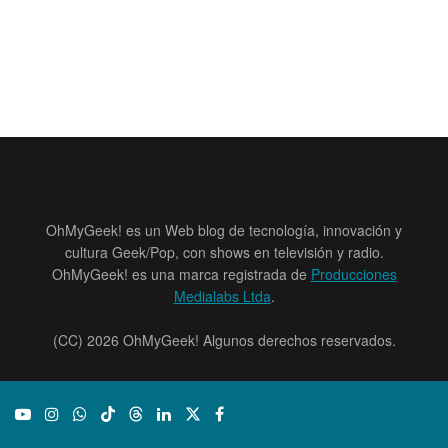
OhMyGeek! es un Web blog de tecnología, innovación y
cultura Geek/Pop, con shows en televisión y radio.
OhMyGeek! es una marca registrada de
Producciones
Medialabs Ltda
.
(CC) 2026 OhMyGeek! Algunos derechos reservados.