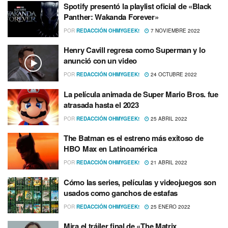
Spotify presentó la playlist oficial de «Black
Panther: Wakanda Forever»
POR
REDACCIÓN OHMYGEEK!
7 NOVIEMBRE 2022
Henry Cavill regresa como Superman y lo
anunció con un video
POR
REDACCIÓN OHMYGEEK!
24 OCTUBRE 2022
La película animada de Super Mario Bros. fue
atrasada hasta el 2023
POR
REDACCIÓN OHMYGEEK!
25 ABRIL 2022
The Batman es el estreno más exitoso de
HBO Max en Latinoamérica
POR
REDACCIÓN OHMYGEEK!
21 ABRIL 2022
Cómo las series, películas y videojuegos son
usados como ganchos de estafas
POR
REDACCIÓN OHMYGEEK!
25 ENERO 2022
Mira el tráiler final de «The Matrix