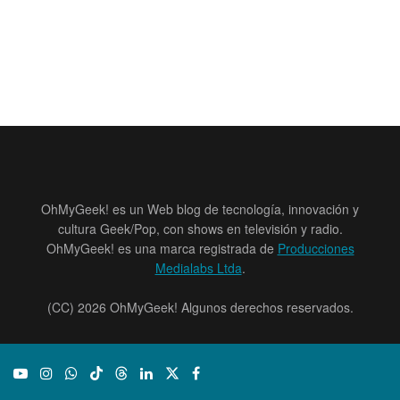
OhMyGeek! es un Web blog de tecnología, innovación y
cultura Geek/Pop, con shows en televisión y radio.
OhMyGeek! es una marca registrada de
Producciones
Medialabs Ltda
.
(CC) 2026 OhMyGeek! Algunos derechos reservados.