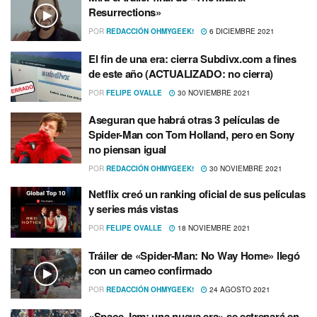
Resurrections»
POR
REDACCIÓN OHMYGEEK!
6 DICIEMBRE 2021
El fin de una era: cierra Subdivx.com a fines
de este año (ACTUALIZADO: no cierra)
POR
FELIPE OVALLE
30 NOVIEMBRE 2021
Aseguran que habrá otras 3 películas de
Spider-Man con Tom Holland, pero en Sony
no piensan igual
POR
REDACCIÓN OHMYGEEK!
30 NOVIEMBRE 2021
Netflix creó un ranking oficial de sus películas
y series más vistas
POR
FELIPE OVALLE
18 NOVIEMBRE 2021
Tráiler de «Spider-Man: No Way Home» llegó
con un cameo confirmado
POR
REDACCIÓN OHMYGEEK!
24 AGOSTO 2021
«Space Jam: una nueva era» se estrenará en