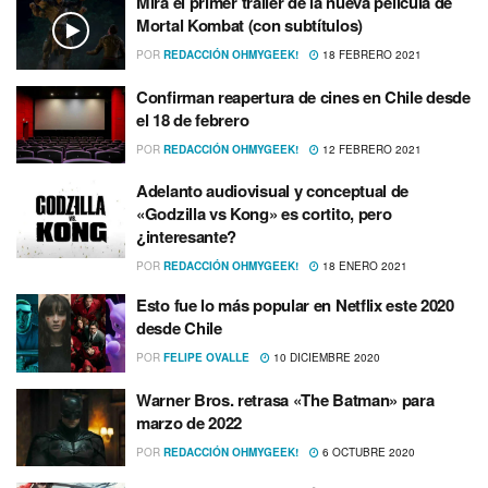
Mira el primer tráiler de la nueva pelí­cula de
Mortal Kombat (con subtí­tulos)
POR
REDACCIÓN OHMYGEEK!
18 FEBRERO 2021
Confirman reapertura de cines en Chile desde
el 18 de febrero
POR
REDACCIÓN OHMYGEEK!
12 FEBRERO 2021
Adelanto audiovisual y conceptual de
«Godzilla vs Kong» es cortito, pero
¿interesante?
POR
REDACCIÓN OHMYGEEK!
18 ENERO 2021
Esto fue lo más popular en Netflix este 2020
desde Chile
POR
FELIPE OVALLE
10 DICIEMBRE 2020
Warner Bros. retrasa «The Batman» para
marzo de 2022
POR
REDACCIÓN OHMYGEEK!
6 OCTUBRE 2020