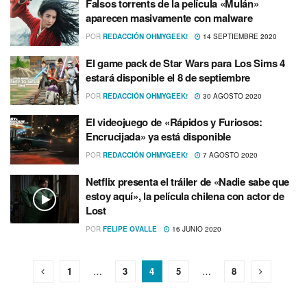
Falsos torrents de la pelí­cula «Mulán»
aparecen masivamente con malware
POR
REDACCIÓN OHMYGEEK!
14 SEPTIEMBRE 2020
El game pack de Star Wars para Los Sims 4
estará disponible el 8 de septiembre
POR
REDACCIÓN OHMYGEEK!
30 AGOSTO 2020
El videojuego de «Rápidos y Furiosos:
Encrucijada» ya está disponible
POR
REDACCIÓN OHMYGEEK!
7 AGOSTO 2020
Netflix presenta el tráiler de «Nadie sabe que
estoy aquí­», la pelí­cula chilena con actor de
Lost
POR
FELIPE OVALLE
16 JUNIO 2020
1
…
3
4
5
…
8