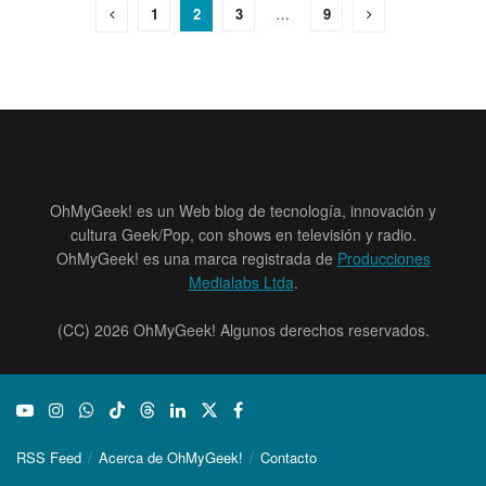
1
2
3
…
9
OhMyGeek! es un Web blog de tecnología, innovación y
cultura Geek/Pop, con shows en televisión y radio.
OhMyGeek! es una marca registrada de
Producciones
Medialabs Ltda
.
(CC) 2026 OhMyGeek! Algunos derechos reservados.
RSS Feed
Acerca de OhMyGeek!
Contacto