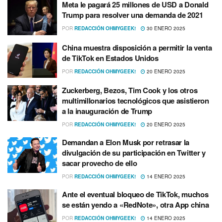
Meta le pagará 25 millones de USD a Donald
Trump para resolver una demanda de 2021
POR
REDACCIÓN OHMYGEEK!
30 ENERO 2025
China muestra disposición a permitir la venta
de TikTok en Estados Unidos
POR
REDACCIÓN OHMYGEEK!
20 ENERO 2025
Zuckerberg, Bezos, Tim Cook y los otros
multimillonarios tecnológicos que asistieron
a la inauguración de Trump
POR
REDACCIÓN OHMYGEEK!
20 ENERO 2025
Demandan a Elon Musk por retrasar la
divulgación de su participación en Twitter y
sacar provecho de ello
POR
REDACCIÓN OHMYGEEK!
14 ENERO 2025
Ante el eventual bloqueo de TikTok, muchos
se están yendo a «RedNote», otra App china
POR
REDACCIÓN OHMYGEEK!
14 ENERO 2025