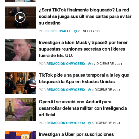
¿Será TikTok finalmente bloqueado? La red
social se juega sus últimas cartas para evitar
su destino
POR
FELIPE OVALLE
7 ENERO 2025
Investigan a Elon Musk y SpaceX por tener
supuestas reuniones secretas con líderes
fuera de EE. UU.
POR
REDACCIÓN OHMYGEEK!
17 DICIEMBRE 2024
TikTok pide una pausa temporal a la ley que
bloqueará la App en Estados Unidos
POR
REDACCIÓN OHMYGEEK!
9 DICIEMBRE 2024
OpenAI se asoció con Anduril para
desarrollar defensa militar con inteligencia
artificial
POR
REDACCIÓN OHMYGEEK!
5 DICIEMBRE 2024
Investigan a Uber por suscripciones