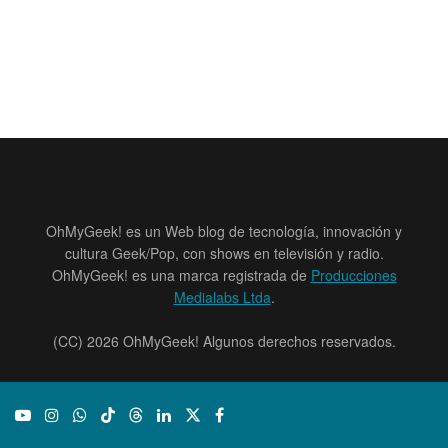
OhMyGeek! es un Web blog de tecnología, innovación y
cultura Geek/Pop, con shows en televisión y radio.
OhMyGeek! es una marca registrada de
Producciones
Medialabs Ltda
.
(CC) 2026 OhMyGeek! Algunos derechos reservados.