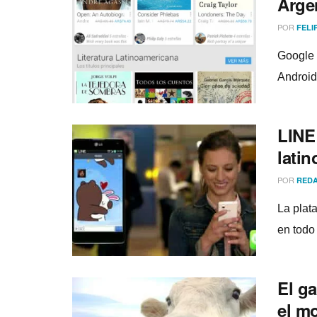
Arge
POR
FELI
Google o
Android
LINE 
lati
POR
REDA
La plat
en todo 
El ga
el m