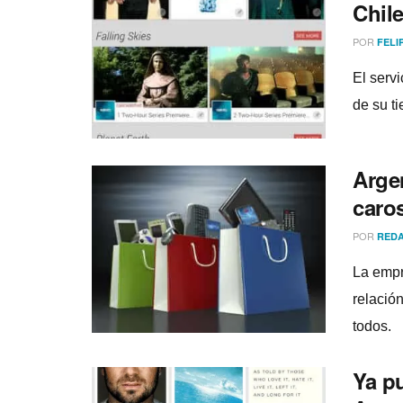
Chile
POR
FELI
El servi
de su ti
Arge
caros
POR
REDA
La empr
relació
todos.
Ya p