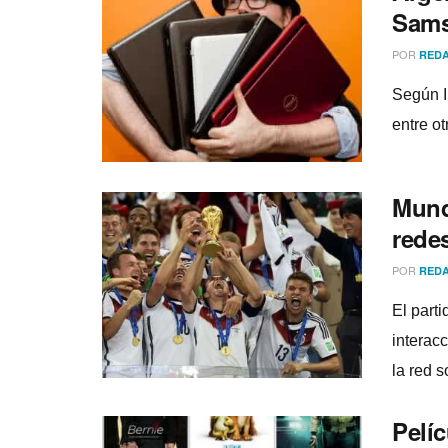
Sams
POR
REDA
Según I
entre o
Mund
rede
POR
REDA
El part
interac
la red s
Pelí­