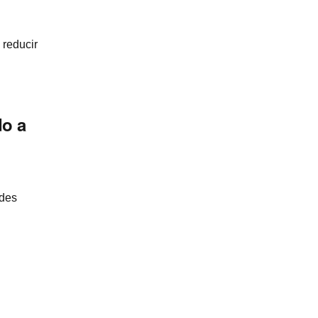
 reducir
do a
edes