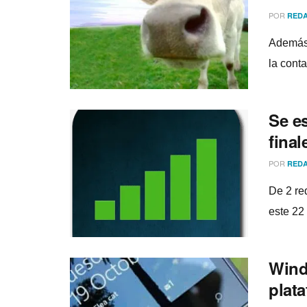
POR
REDA
Además 
la conta
Se e
final
POR
REDA
De 2 re
este 22
Wind
plat