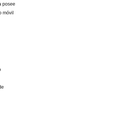
a posee
o móvil
o
de