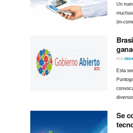
Un nuev
muchas 
(m-com
Brasi
gana
POR
REDA
Esta se
Puntogo
convoca
diversos
Se co
tecn