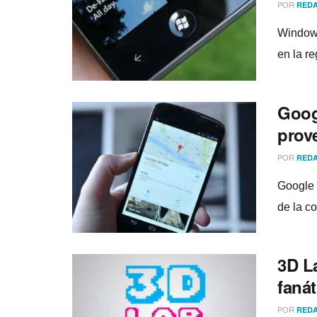
POR
REDA
Windows
en la r
Goog
prov
POR
REDA
Google 
de la c
3D L
faná
POR
REDA