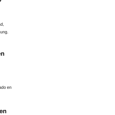
ad,
sung.
en
ado en
 en