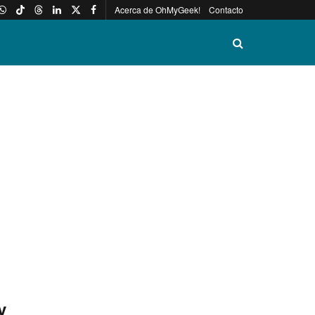
Acerca de OhMyGeek!
Contacto
y