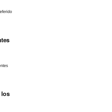
eferido
ntes
entes
 los