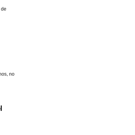
 de
n
nos, no
l