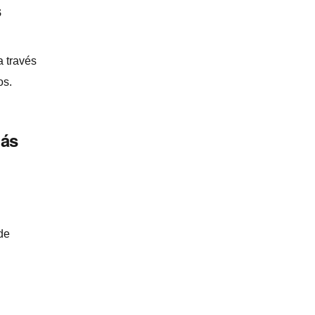
s
a través
os.
más
de