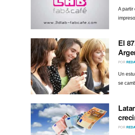
A partir
impreso
El 87
Argen
POR
REDA
Un estu
se camb
Latam
crec
POR
REDA