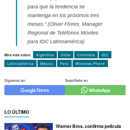
para que la tendencia se
mantenga en los próximos tres
meses.”
(Oliver Flores, Manager
Regional de Teléfonos Móviles
para IDC Latinoamérica)
Mira más sobre:
Argentina
Chile
Colombia
IDC
Latinoamérica
México
Perú
Windows Phone
Síguenos en:
Suscríbete en:
LO ÚLTIMO
Warner Bros. confirma película