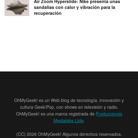
Air Zoom Hyperslide: Nike presenta unas
sandalias con calor y vibración para la
recuperación
OhMyGeek! es un Web blog de tecnología, innovación y
cultura Geek/Pop, con shows en televisión y radio.
OhMyGeek! es una marca registrada de
Producciones
Medialabs Ltda
.
(CC) 2026 OhMyGeek! Algunos derechos reservados.