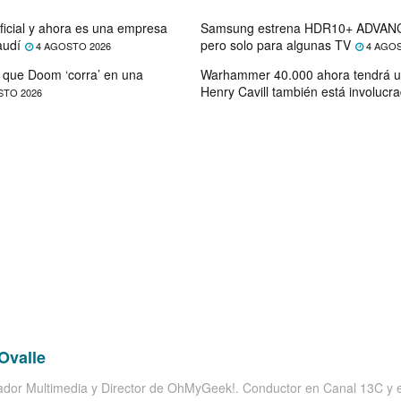
ficial y ahora es una empresa
Samsung estrena HDR10+ ADVANC
audí
pero solo para algunas TV
4 AGOSTO 2026
4 AGOS
que Doom ‘corra’ en una
Warhammer 40.000 ahora tendrá u
Henry Cavill también está involucr
STO 2026
Ovalle
dor Multimedia y Director de OhMyGeek!. Conductor en Canal 13C y el