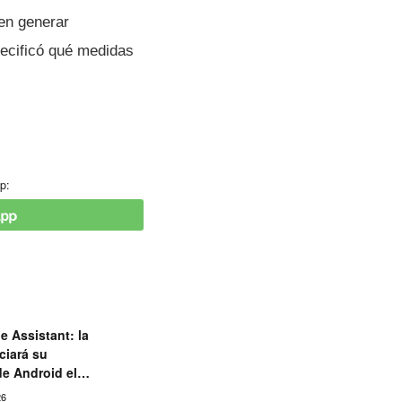
en generar
ecificó qué medidas
p:
e Assistant: la
ciará su
de Android el
26