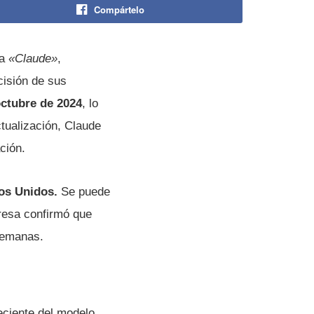
Compártelo
ra
«Claude»
,
cisión de sus
octubre de 2024
, lo
tualización, Claude
ción.
dos Unidos.
Se puede
presa confirmó que
semanas.
eciente del modelo,