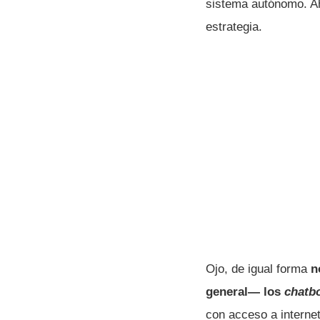
sistema autónomo. Ah
estrategia.
Ojo, de igual forma
n
general— los
chatb
con acceso a interne