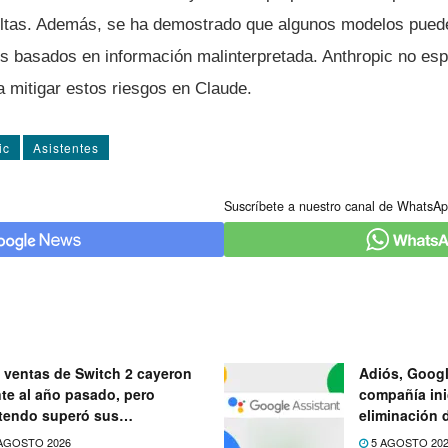
ultas. Además, se ha demostrado que algunos modelos pued
basados en información malinterpretada. Anthropic no esp
 mitigar estos riesgos en Claude.
ic
Asistentes
Suscríbete a nuestro canal de WhatsAp
 ventas de Switch 2 cayeron
Adiós, Googl
nte al año pasado, pero
compañía ini
tendo superó sus
eliminación 
ectativas
próximo mes
AGOSTO 2026
5 AGOSTO 20