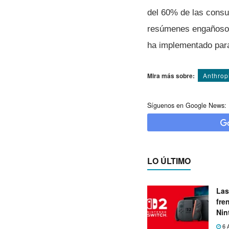
del 60% de las cons
resúmenes engañosos 
ha implementado para
Mira más sobre:
Anthrop
Síguenos en Google News:
LO ÚLTIMO
Las
fre
Nin
exp
6 