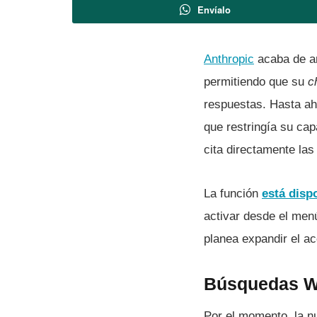
Envíalo
Anthropic
acaba de an
permitiendo que su
c
respuestas. Hasta a
que restringía su ca
cita directamente las 
La función
está disp
activar desde el menú
planea expandir el a
Búsquedas W
Por el momento, la n