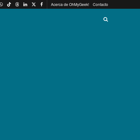
Acerca de OhMyGeek!
Contacto