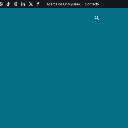
Acerca de OhMyGeek!
Contacto