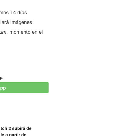
imos 14 días
nviará imágenes
ium
, momento en el
p:
tch 2 subirá de
le a partir de