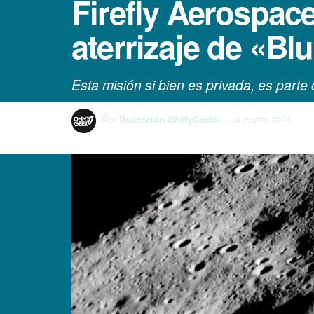
Firefly Aerospac
aterrizaje de «Bl
Esta misión si bien es privada, es part
Por
Redacción OhMyGeek!
4 marzo 2025