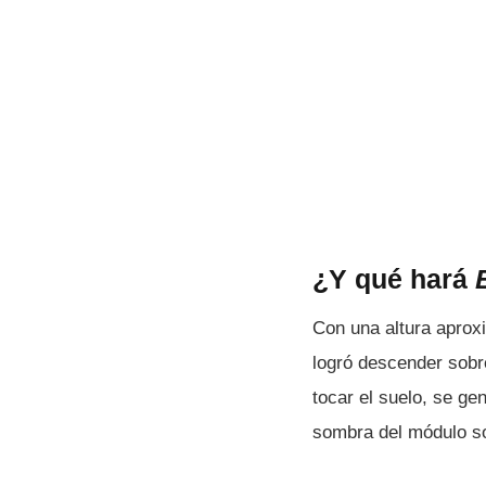
¿Y qué hará
B
Con una altura apro
logró descender sobre
tocar el suelo, se ge
sombra del módulo sob