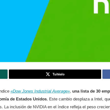
Tuitéalo
índice
«Dow Jones Industrial Average»
,
una lista de 30 em
nomía de Estados Unidos.
Este cambio desplaza a Intel, qu
. La inclusión de NVIDIA en el índice refleja el peso crecien