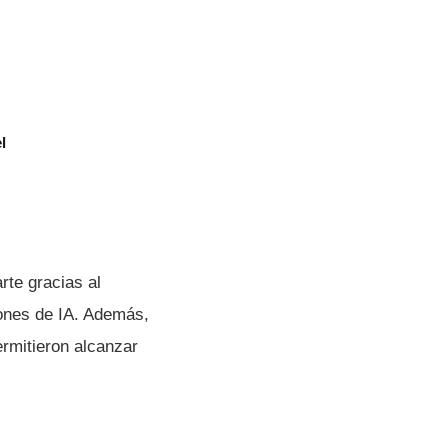
l
rte gracias al
iones de IA. Además,
permitieron alcanzar