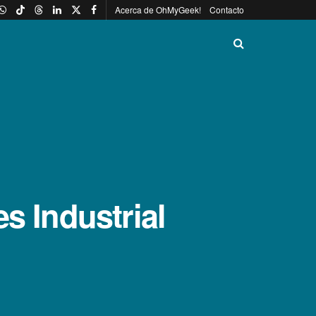
Acerca de OhMyGeek!
Contacto
s Industrial