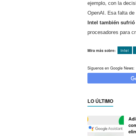
ejemplo, con la decis
OpenAI. Esa falta de
Intel también sufrió
procesadores para cr
Mira más sobre:
Intel
Síguenos en Google News:
LO ÚLTIMO
Adi
com
eli