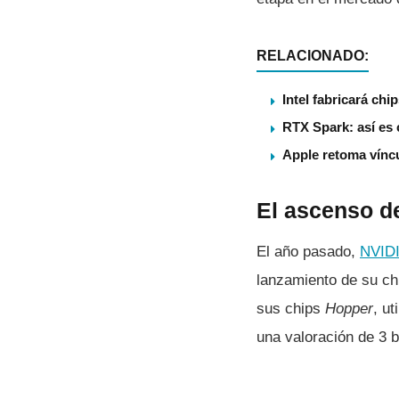
RELACIONADO:
Intel fabricará ch
RTX Spark: así es 
Apple retoma víncu
El ascenso d
El año pasado,
NVID
lanzamiento de su c
sus chips
Hopper
, ut
una valoración de 3 b