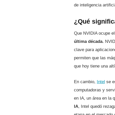
de inteligencia artifi
¿Qué signific
Que NVIDIA ocupe el 
última década.
NVIDI
clave para aplicacion
permiten que las máq
que hoy tiene una alt
En cambio,
Intel
se e
computadoras y servi
en IA, un área en la q
IA
, Intel quedó reza
etapa en el mercado 