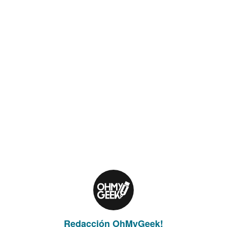
Redacción OhMyGeek!