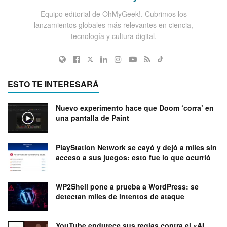
Equipo editorial de OhMyGeek!. Cubrimos los
lanzamientos globales más relevantes en ciencia,
tecnología y cultura digital.
ESTO TE INTERESARÁ
Nuevo experimento hace que Doom ‘corra’ en
una pantalla de Paint
PlayStation Network se cayó y dejó a miles sin
acceso a sus juegos: esto fue lo que ocurrió
WP2Shell pone a prueba a WordPress: se
detectan miles de intentos de ataque
YouTube endurece sus reglas contra el «AI