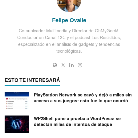
Felipe Ovalle
Comunicador Multimedia y Director de OhMyGeek!.
Conductor en Canal 13C y el podcast Los Resistidos,
especializado en el análisis de gadgets y tendencias
tecnológicas.
ESTO TE INTERESARÁ
PlayStation Network se cayó y dejó a miles sin
acceso a sus juegos: esto fue lo que ocurrió
WP2Shell pone a prueba a WordPress: se
detectan miles de intentos de ataque