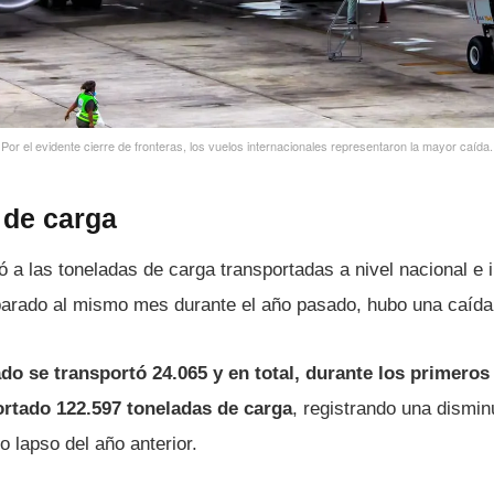
Por el evidente cierre de fronteras, los vuelos internacionales representaron la mayor caí­da.
 de carga
ó a las toneladas de carga transportadas a nivel nacional e 
parado al mismo mes durante el año pasado, hubo una caí­da
ado se transportó 24.065 y en total, durante los primero
ortado 122.597 toneladas de carga
, registrando una dismi
 lapso del año anterior.