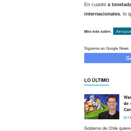
En cuanto
a tonelad
internacionales
, lo
Mira más sobre:
Aeropue
Síguenos en Google News:
LO ÚLTIMO
War
de 
Car
7 
Gobierno de Chile quier