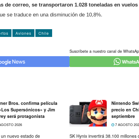
as de correo, se transportaron 1.028 toneladas en vuelos
 que se traduce en una disminución de 10,8%.
rtos
Aviones
Chile
Suscríbete a nuestro canal de WhatsAp
ner Bros. confirma película
Nintendo Swi
«Los Supersónicos» y Jim
precio en Chi
rey será protagonista
septiembre
AGOSTO 2026
7 AGOSTO 20
e un nuevo estado de
SK Hynix invertirá 38.100 millones