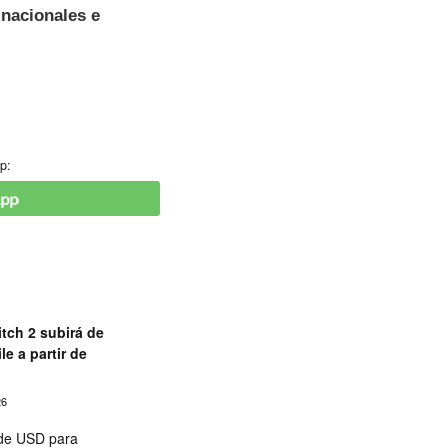
 nacionales e
p:
tch 2 subirá de
le a partir de
26
 de USD para