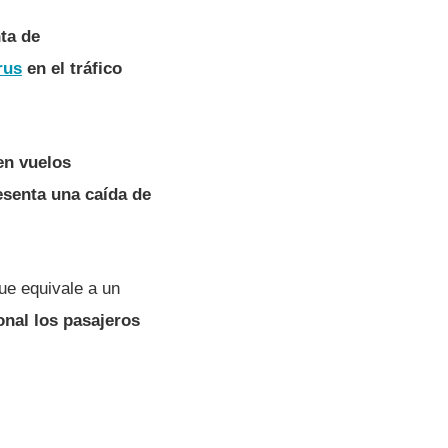
ta de
rus
en el tráfico
en vuelos
esenta una caí­da de
que equivale a un
ional los pasajeros