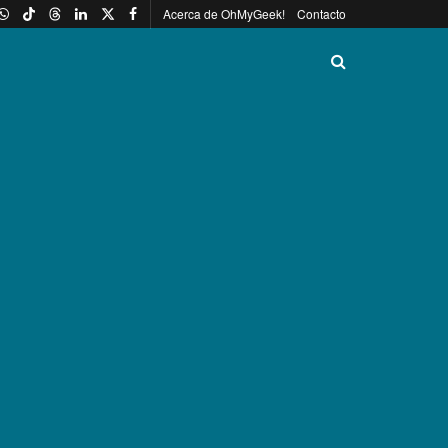
Acerca de OhMyGeek!
Contacto