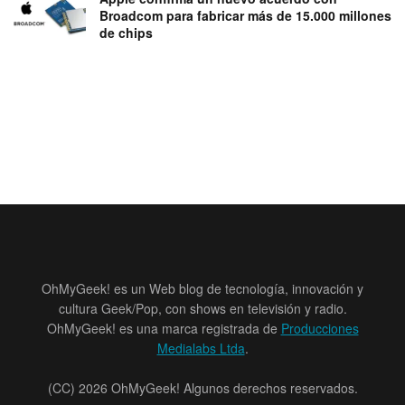
Broadcom para fabricar más de 15.000 millones
de chips
OhMyGeek! es un Web blog de tecnología, innovación y
cultura Geek/Pop, con shows en televisión y radio.
OhMyGeek! es una marca registrada de
Producciones
Medialabs Ltda
.
(CC) 2026 OhMyGeek! Algunos derechos reservados.