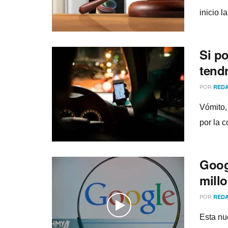
inicio l
Si p
tend
POR
REDA
Vómito,
por la 
Googl
mill
POR
REDA
Esta nu