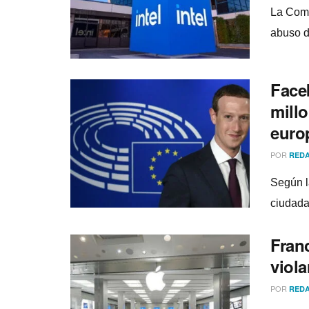
La Comi
abuso d
Face
mill
euro
POR
REDA
Según l
ciudada
Franc
viol
POR
REDA