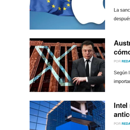
La sanc
después
Aust
cómo
POR
REDA
Según l
importa
Intel
anti
POR
REDA