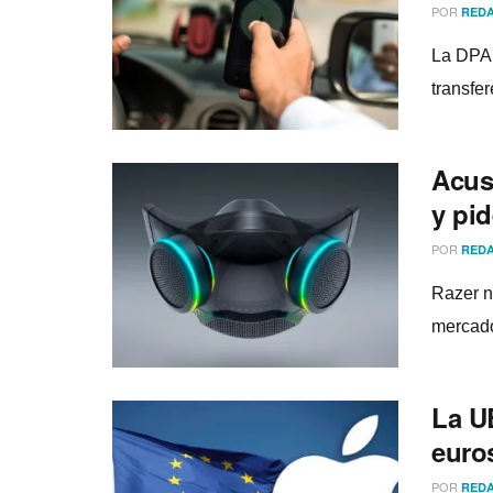
POR
REDA
La DPA 
transfe
Acus
y pi
POR
REDA
Razer n
mercado
La U
euro
POR
REDA