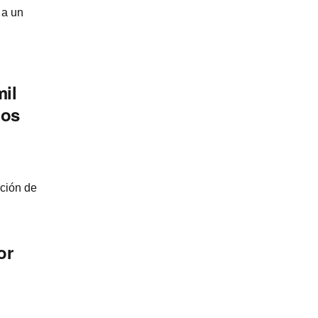
 a un
il
ios
ción de
or