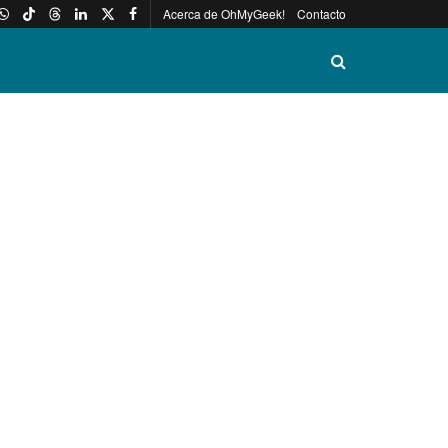
Acerca de OhMyGeek!
Contacto