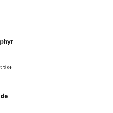
ephyr
iró del
 de