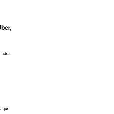
ber,
enados
la que