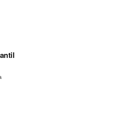
antil
a