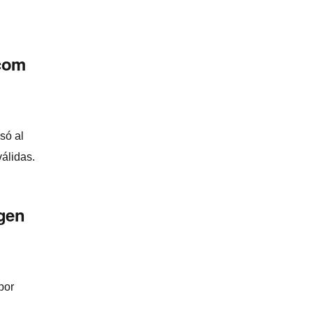
tcom
só al
álidas.
igen
por