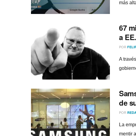
más alt
67 m
a EE
POR
FELI
A travé
gobiern
Sams
de s
POR
REDA
La empr
mentir 