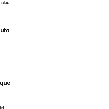
malas
auto
 que
del