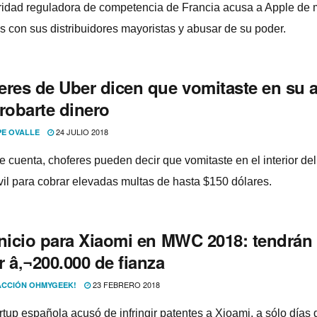
ridad reguladora de competencia de Francia acusa a Apple de 
as con sus distribuidores mayoristas y abusar de su poder.
eres de Uber dicen que vomitaste en su 
robarte dinero
24 JULIO 2018
PE OVALLE
e cuenta, choferes pueden decir que vomitaste en el interior del
il para cobrar elevadas multas de hasta $150 dólares.
inicio para Xiaomi en MWC 2018: tendrán
 â‚¬200.000 de fianza
23 FEBRERO 2018
CCIÓN OHMYGEEK!
tup española acusó de infringir patentes a Xioami, a sólo dí­as 