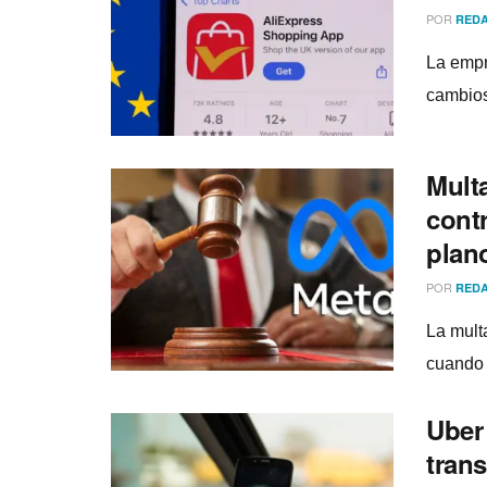
POR
REDA
La empr
cambios
Mult
cont
plan
POR
REDA
La mult
cuando 
Uber
tran