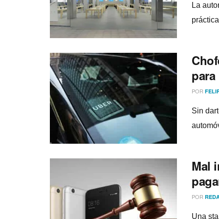
La auto
práctic
Chof
para 
POR
FELI
Sin dart
automóv
Mal 
pagar
POR
REDA
Una star