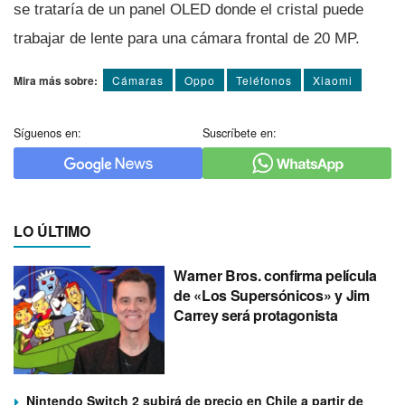
se tratarí­a de un panel OLED donde el cristal puede
trabajar de lente para una cámara frontal de 20 MP.
Mira más sobre:
Cámaras
Oppo
Teléfonos
Xiaomi
Síguenos en:
Suscríbete en:
LO ÚLTIMO
Warner Bros. confirma película
de «Los Supersónicos» y Jim
Carrey será protagonista
Nintendo Switch 2 subirá de precio en Chile a partir de