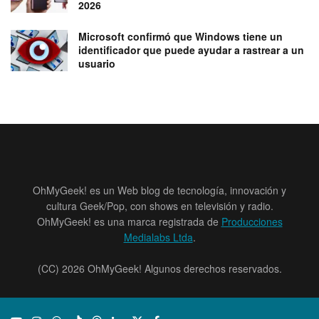
2026
Microsoft confirmó que Windows tiene un
identificador que puede ayudar a rastrear a un
usuario
OhMyGeek! es un Web blog de tecnología, innovación y
cultura Geek/Pop, con shows en televisión y radio.
OhMyGeek! es una marca registrada de
Producciones
Medialabs Ltda
.
(CC) 2026 OhMyGeek! Algunos derechos reservados.