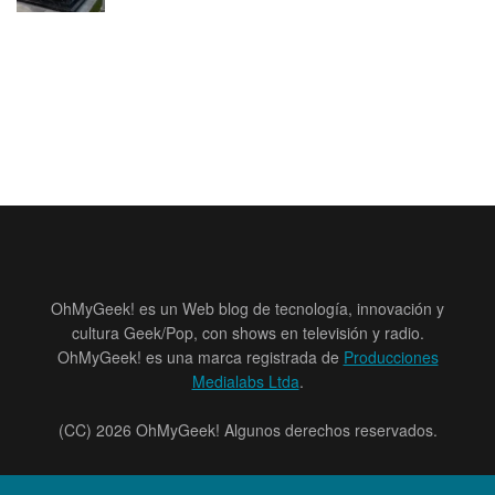
OhMyGeek! es un Web blog de tecnología, innovación y
cultura Geek/Pop, con shows en televisión y radio.
OhMyGeek! es una marca registrada de
Producciones
Medialabs Ltda
.
(CC) 2026 OhMyGeek! Algunos derechos reservados.