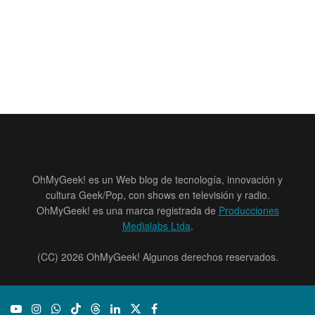
OhMyGeek! es un Web blog de tecnología, innovación y
cultura Geek/Pop, con shows en televisión y radio.
OhMyGeek! es una marca registrada de
Producciones
Medialabs Ltda
.
(CC) 2026 OhMyGeek! Algunos derechos reservados.