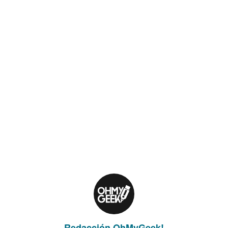
Redacción OhMyGeek!