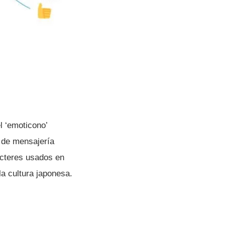
l ‘emoticono’
 de mensajerí­a
cteres usados en
a cultura japonesa.