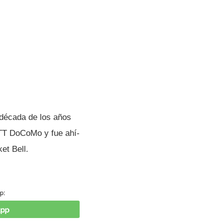
a década de los años
NTT DoCoMo y fue ahí­
et Bell.
p: