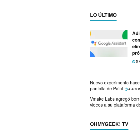
LO ÚLTIMO
Adi
com
eli
pró
5 
Nuevo experimento hace 
pantalla de Paint
4 AGO
Vmake Labs agregó borr
videos a su plataforma d
OHMYGEEK! TV