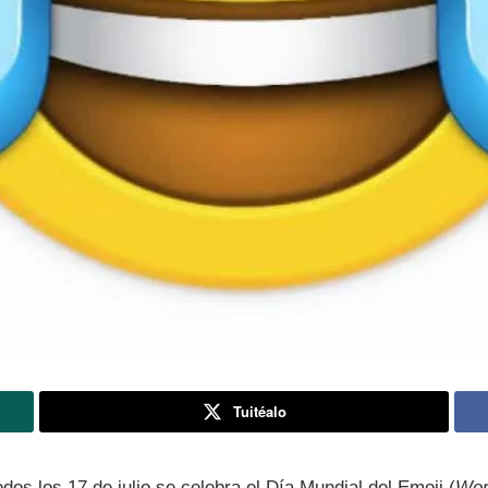
Tuitéalo
dos los 17 de julio se celebra el Dí­a Mundial del Emoji (
Wor