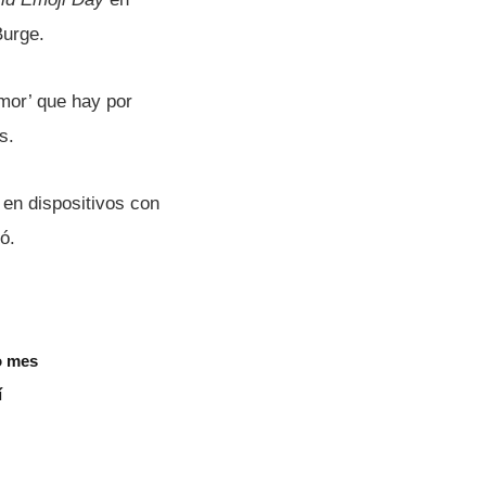
Burge.
mor’ que hay por
s.
o en dispositivos con
ó.
o mes
í