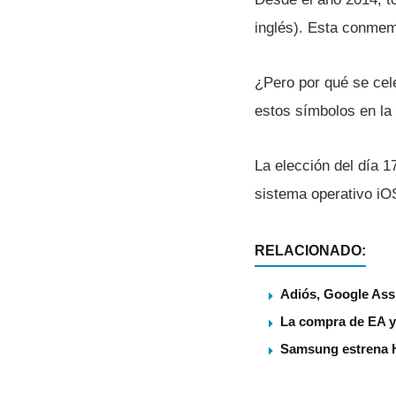
inglés). Esta conme
¿Pero por qué se cel
estos sí­mbolos en la
La elección del dí­a 1
sistema operativo i
RELACIONADO:
Adiós, Google Assi
La compra de EA ya
Samsung estrena 