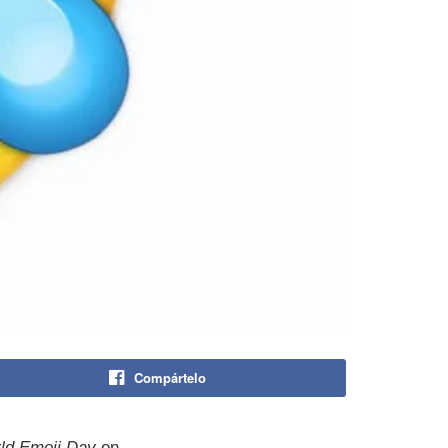
Compártelo
ld Emoji Day
en