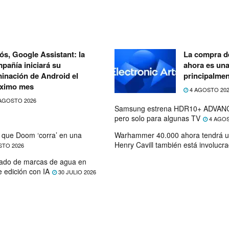
ós, Google Assistant: la
La compra de
pañía iniciará su
ahora es un
minación de Android el
principalmen
ximo mes
4 AGOSTO 20
AGOSTO 2026
Samsung estrena HDR10+ ADVANC
pero solo para algunas TV
4 AGOS
que Doom ‘corra’ en una
Warhammer 40.000 ahora tendrá u
Henry Cavill también está involucr
STO 2026
ado de marcas de agua en
e edición con IA
30 JULIO 2026