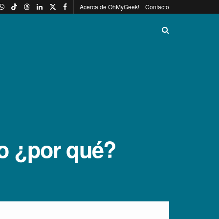
Acerca de OhMyGeek!
Contacto
ero ¿por qué?