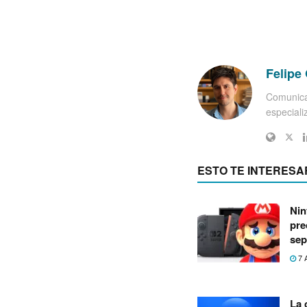
Felipe 
Comunica
especiali
ESTO TE INTERESA
Nin
pre
sep
7 
La 