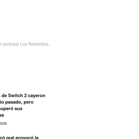
 podcast Los Resistidos,
 de Switch 2 cayeron
año pasado, pero
superó sus
as
2026
có qué provocó la