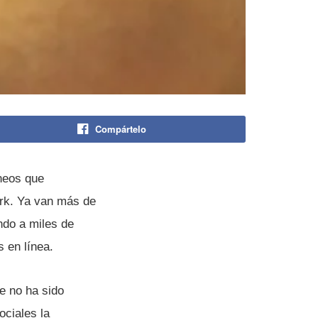
Compártelo
neos que
ork. Ya van más de
ndo a miles de
 en lí­nea.
e no ha sido
ciales la