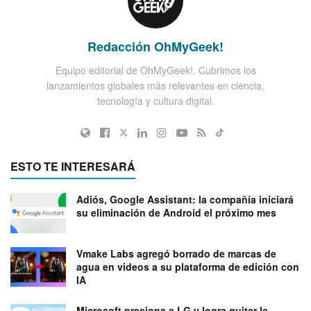
Redacción OhMyGeek!
Equipo editorial de OhMyGeek!. Cubrimos los
lanzamientos globales más relevantes en ciencia,
tecnología y cultura digital.
ESTO TE INTERESARÁ
Adiós, Google Assistant: la compañía iniciará
su eliminación de Android el próximo mes
Vmake Labs agregó borrado de marcas de
agua en videos a su plataforma de edición con
IA
Microsoft presiona a LG y logra quitar la