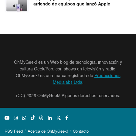
arriendo de equipos que lanzó Apple
OhMyGeek! es un Web blog de tecnología, innovación y
cultura Geek/Pop, con shows en televisión y radio.
OhMyGeek! es una marca registrada de
Producciones
Medialabs Ltda
.
(CC) 2026 OhMyGeek! Algunos derechos reservados.
RSS Feed
Acerca de OhMyGeek!
Contacto