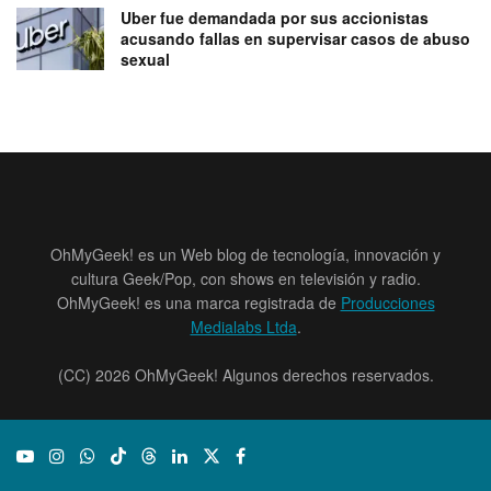
Uber fue demandada por sus accionistas
acusando fallas en supervisar casos de abuso
sexual
OhMyGeek! es un Web blog de tecnología, innovación y
cultura Geek/Pop, con shows en televisión y radio.
OhMyGeek! es una marca registrada de
Producciones
Medialabs Ltda
.
(CC) 2026 OhMyGeek! Algunos derechos reservados.