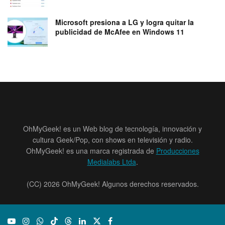
Microsoft presiona a LG y logra quitar la
publicidad de McAfee en Windows 11
OhMyGeek! es un Web blog de tecnología, innovación y
cultura Geek/Pop, con shows en televisión y radio.
OhMyGeek! es una marca registrada de
Producciones
Medialabs Ltda
.
(CC) 2026 OhMyGeek! Algunos derechos reservados.