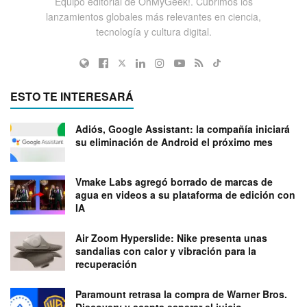
Equipo editorial de OhMyGeek!. Cubrimos los
lanzamientos globales más relevantes en ciencia,
tecnología y cultura digital.
ESTO TE INTERESARÁ
Adiós, Google Assistant: la compañía iniciará
su eliminación de Android el próximo mes
Vmake Labs agregó borrado de marcas de
agua en videos a su plataforma de edición con
IA
Air Zoom Hyperslide: Nike presenta unas
sandalias con calor y vibración para la
recuperación
Paramount retrasa la compra de Warner Bros.
Discovery y acepta esperar el juicio