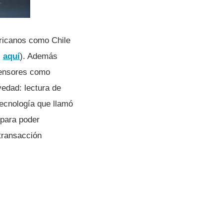
ricanos como Chile
-
aquí­
). Además
 sensores como
vedad: lectura de
tecnologí­a que llamó
 para poder
 transacción