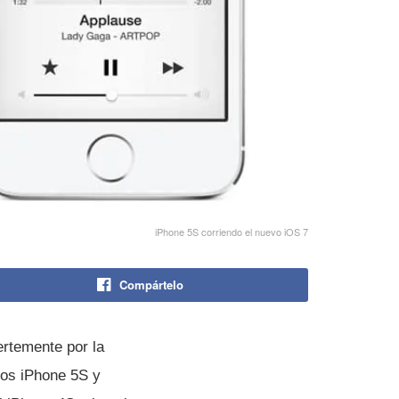
iPhone 5S corriendo el nuevo iOS 7
Compártelo
ertemente por la
nos iPhone 5S y