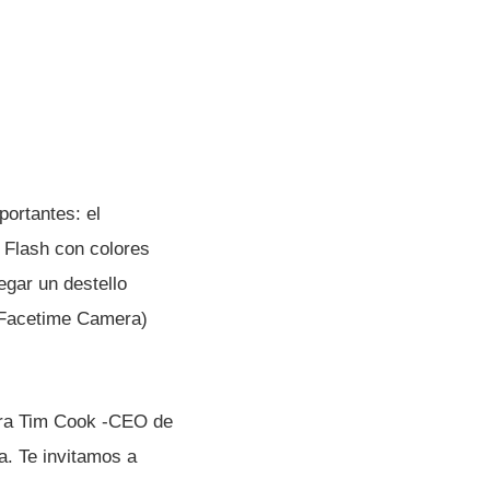
ortantes: el
 Flash con colores
legar un destello
 (Facetime Camera)
hora Tim Cook -CEO de
­a. Te invitamos a