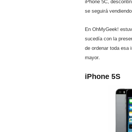
iPhone 5C, descontin
se seguirá vendiendo
En OhMyGeek! estuvi
sucedí­a con la prese
de ordenar toda esa 
mayor.
iPhone 5S