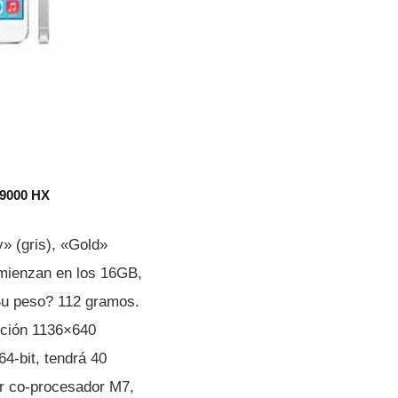
 9000 HX
» (gris), «Gold»
omienzan en los 16GB,
Su peso? 112 gramos.
ución 1136×640
4-bit, tendrá 40
r co-procesador M7,