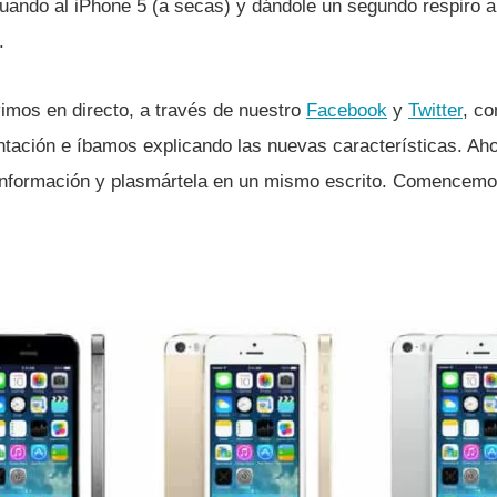
uando al iPhone 5 (a secas) y dándole un segundo respiro al
.
mos en directo, a través de nuestro
Facebook
y
Twitter
, c
ntación e í­bamos explicando las nuevas caracterí­sticas. Ah
información y plasmártela en un mismo escrito. Comencemo