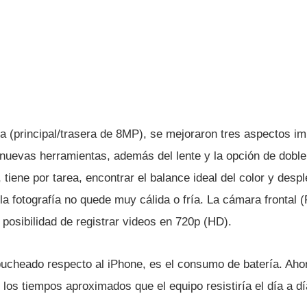
 (principal/trasera de 8MP), se mejoraron tres aspectos imp
 nuevas herramientas, además del lente y la opción de doble
, tiene por tarea, encontrar el balance ideal del color y desp
a fotografí­a no quede muy cálida o frí­a. La cámara frontal
posibilidad de registrar videos en 720p (HD).
ucheado respecto al iPhone, es el consumo de baterí­a. A
los tiempos aproximados que el equipo resistirí­a el dí­a a dí