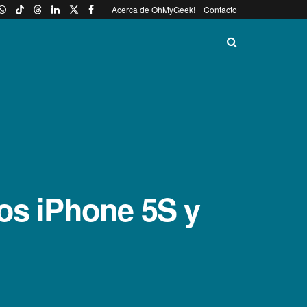
Acerca de OhMyGeek!
Contacto
os iPhone 5S y