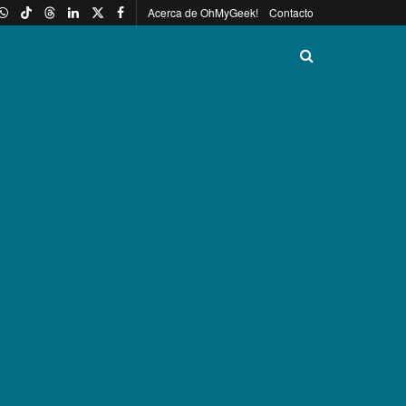
Acerca de OhMyGeek!
Contacto