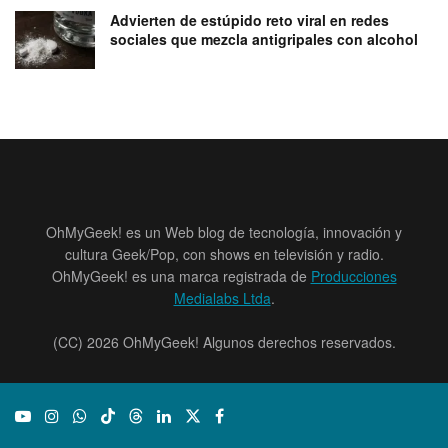
Advierten de estúpido reto viral en redes
sociales que mezcla antigripales con alcohol
OhMyGeek! es un Web blog de tecnología, innovación y
cultura Geek/Pop, con shows en televisión y radio.
OhMyGeek! es una marca registrada de
Producciones
Medialabs Ltda
.
(CC) 2026 OhMyGeek! Algunos derechos reservados.