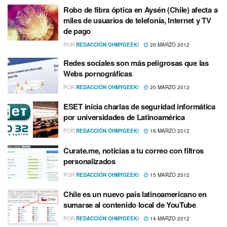
Robo de fibra óptica en Aysén (Chile) afecta a
miles de usuarios de telefoní­a, Internet y TV
de pago
POR
REDACCIÓN OHMYGEEK!
20 MARZO 2012
Redes sociales son más peligrosas que las
Webs pornográficas
POR
REDACCIÓN OHMYGEEK!
20 MARZO 2012
ESET inicia charlas de seguridad informática
por universidades de Latinoamérica
POR
REDACCIÓN OHMYGEEK!
16 MARZO 2012
Curate.me, noticias a tu correo con filtros
personalizados
POR
REDACCIÓN OHMYGEEK!
15 MARZO 2012
Chile es un nuevo paí­s latinoamericano en
sumarse al contenido local de YouTube
POR
REDACCIÓN OHMYGEEK!
14 MARZO 2012