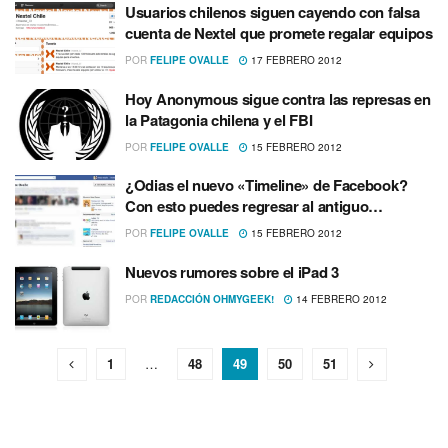
Usuarios chilenos siguen cayendo con falsa
cuenta de Nextel que promete regalar equipos
POR
FELIPE OVALLE
17 FEBRERO 2012
Hoy Anonymous sigue contra las represas en
la Patagonia chilena y el FBI
POR
FELIPE OVALLE
15 FEBRERO 2012
¿Odias el nuevo «Timeline» de Facebook?
Con esto puedes regresar al antiguo…
POR
FELIPE OVALLE
15 FEBRERO 2012
Nuevos rumores sobre el iPad 3
POR
REDACCIÓN OHMYGEEK!
14 FEBRERO 2012
1
…
48
49
50
51