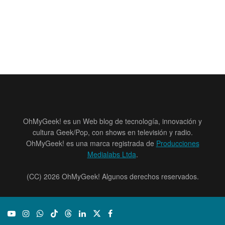
OhMyGeek! es un Web blog de tecnología, innovación y
cultura Geek/Pop, con shows en televisión y radio.
OhMyGeek! es una marca registrada de
Producciones
Medialabs Ltda
.
(CC) 2026 OhMyGeek! Algunos derechos reservados.