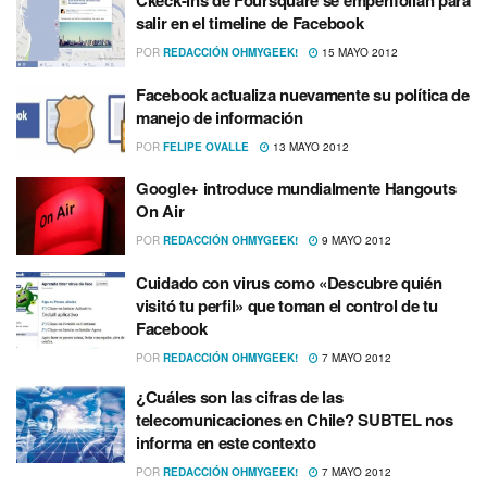
Ckeck-ins de Foursquare se emperifollan para
salir en el timeline de Facebook
POR
REDACCIÓN OHMYGEEK!
15 MAYO 2012
Facebook actualiza nuevamente su polí­tica de
manejo de información
POR
FELIPE OVALLE
13 MAYO 2012
Google+ introduce mundialmente Hangouts
On Air
POR
REDACCIÓN OHMYGEEK!
9 MAYO 2012
Cuidado con virus como «Descubre quién
visitó tu perfil» que toman el control de tu
Facebook
POR
REDACCIÓN OHMYGEEK!
7 MAYO 2012
¿Cuáles son las cifras de las
telecomunicaciones en Chile? SUBTEL nos
informa en este contexto
POR
REDACCIÓN OHMYGEEK!
7 MAYO 2012