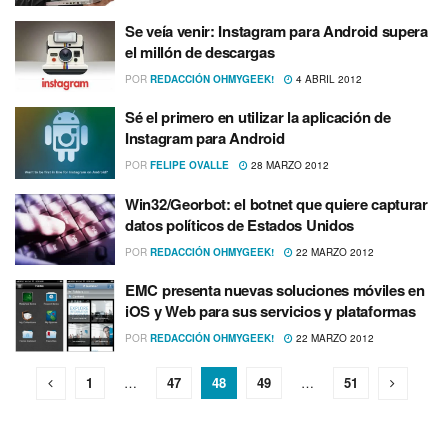
Se veí­a venir: Instagram para Android supera
el millón de descargas
POR
REDACCIÓN OHMYGEEK!
4 ABRIL 2012
Sé el primero en utilizar la aplicación de
Instagram para Android
POR
FELIPE OVALLE
28 MARZO 2012
Win32/Georbot: el botnet que quiere capturar
datos polí­ticos de Estados Unidos
POR
REDACCIÓN OHMYGEEK!
22 MARZO 2012
EMC presenta nuevas soluciones móviles en
iOS y Web para sus servicios y plataformas
POR
REDACCIÓN OHMYGEEK!
22 MARZO 2012
1
…
47
48
49
…
51