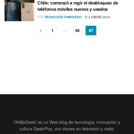
Chile: comenzó a regir el desbloqueo de
teléfonos móviles nuevos y usados
POR
REDACCIÓN OHMYGEEK!
2 ENERO 2012
1
…
66
67
OhMyGeek! es un Web blog de tecnología, innovación y
cultura Geek/Pop, con shows en televisión y radio.