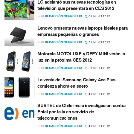
LG adelantó sus nuevas tecnologí­as en
televisión que presentará en CES 2012
POR
REDACCIÓN OHMYGEEK!
6 ENERO 2012
Lenovo presenta nuevas laptops ideales para
empresas pequeñas o grandes
POR
REDACCIÓN OHMYGEEK!
5 ENERO 2012
Motorola MOTOLUXE y DEFY MINI verán la
luz en la próxima CES 2012
POR
REDACCIÓN OHMYGEEK!
5 ENERO 2012
La venta del Samsung Galaxy Ace Plus
comienza ahora en enero
POR
REDACCIÓN OHMYGEEK!
4 ENERO 2012
SUBTEL de Chile inicia investigación contra
Entel por falla en servicio de
telecomunicaciones
POR
REDACCIÓN OHMYGEEK!
4 ENERO 2012