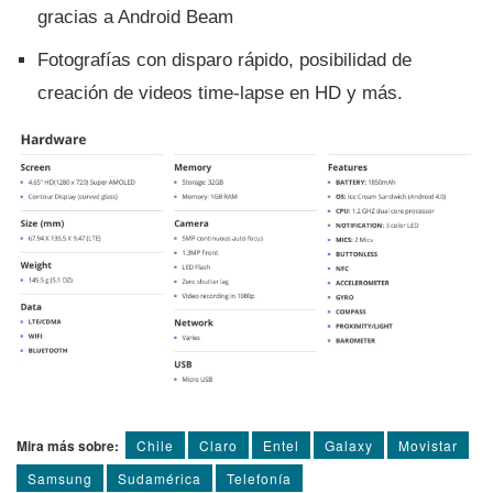
gracias a Android Beam
Fotografí­as con disparo rápido, posibilidad de
creación de videos time-lapse en HD y más.
Mira más sobre:
Chile
Claro
Entel
Galaxy
Movistar
Samsung
Sudamérica
Telefoní­a