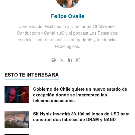
Felipe Ovalle
Comunicador Multimedia y Director de OhMyGeek!.
Conductor en Canal 13C y el podcast Los Resistidos,
especializado en el análisis de gadgets y tendencias
tecnológicas.
ESTO TE INTERESARÁ
Gobierno de Chile quiere un nuevo estado de
excepción donde se intercepten las
telecomunicaciones
SK Hynix invertirá 38.100 millones de USD para
construir dos fábricas de DRAM y NAND