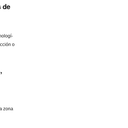
s de
ologí­
cción o
,
la zona