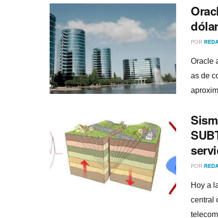
Orac
dóla
POR
REDA
Oracle 
as de c
aproxim
Sism
SUBT
servi
POR
REDA
Hoy a la
central 
telecom