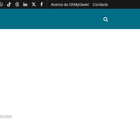
Acerca de OhMyGeek!
Contacto
ciones