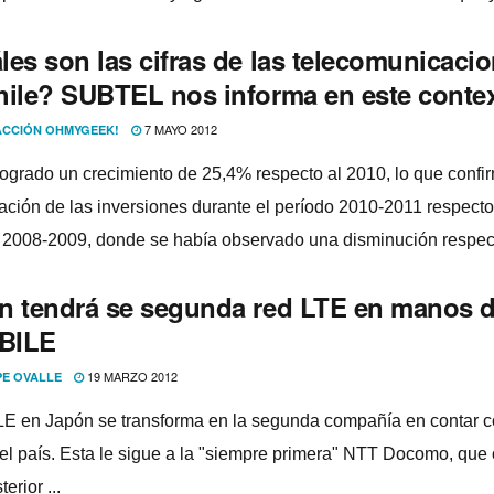
les son las cifras de las telecomunicaci
hile? SUBTEL nos informa en este conte
7 MAYO 2012
CCIÓN OHMYGEEK!
logrado un crecimiento de 25,4% respecto al 2010, lo que confir
ación de las inversiones durante el perí­odo 2010-2011 respecto
o 2008-2009, donde se habí­a observado una disminución respect
n tendrá se segunda red LTE en manos 
BILE
19 MARZO 2012
PE OVALLE
 en Japón se transforma en la segunda compañí­a en contar c
el paí­s. Esta le sigue a la "siempre primera" NTT Docomo, que o
erior ...