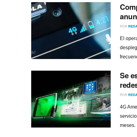
Comp
anun
POR
REDA
El oper
despleg
frecuenc
Se es
rede
POR
REDA
4G Amer
servicio
meses. 