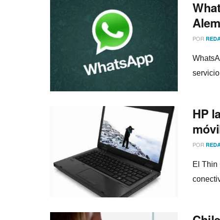
What
Alem
POR
REDA
WhatsAp
servici
HP l
móvi
POR
REDA
El Thin
conect
Chile