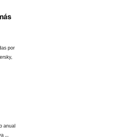
 más
das por
ersky,
to anual
 ...