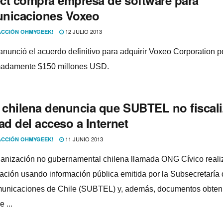
ct compra empresa de software para
nicaciones Voxeo
12 JULIO 2013
CCIÓN OHMYGEEK!
anunció el acuerdo definitivo para adquirir Voxeo Corporation p
madamente $150 millones USD.
chilena denuncia que SUBTEL no fiscali
ad del acceso a Internet
11 JUNIO 2013
CCIÓN OHMYGEEK!
anización no gubernamental chilena llamada ONG Cí­vico reali
gación usando información pública emitida por la Subsecretarí­a
unicaciones de Chile (SUBTEL) y, además, documentos obten
e ...