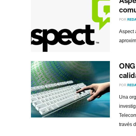
Aspe
comu
POR
REDA
Aspect 
aproxi
ONG 
calid
POR
REDA
Una org
investi
Telecom
través d