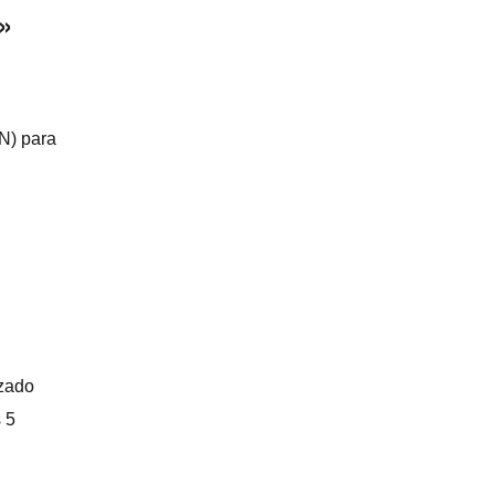
»
N) para
nzado
 5