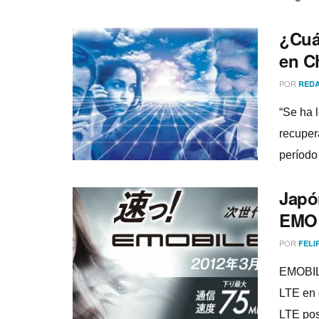
¿Cuá
en C
POR
REDA
“Se ha 
recuper
perí­od
Japó
EMO
POR
FELI
EMOBILE
LTE en 
LTE post