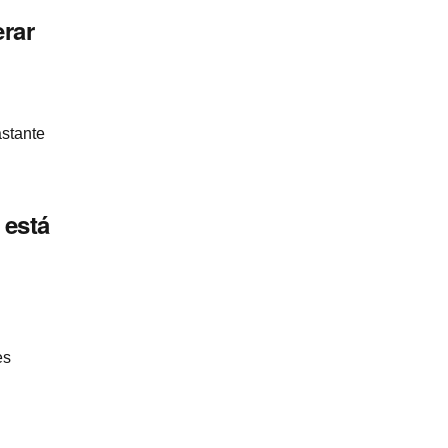
erar
astante
 está
es