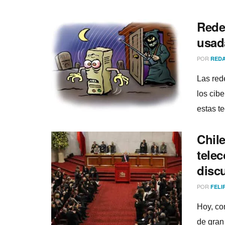
Rede
usad
POR
REDA
Las red
los cib
estas te
Chile
telec
disc
POR
FELI
Hoy, co
de gran