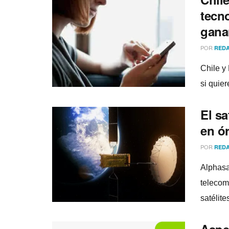
tecn
gana
POR
REDA
Chile y 
si quie
El sa
en ór
POR
REDA
Alphasa
telecom
satélit