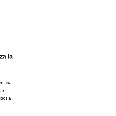
or
za la
zó una
 de
idos a