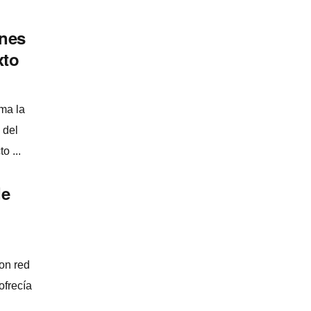
ones
xto
ma la
 del
o ...
de
on red
frecí­a