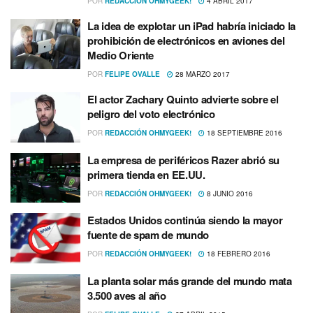
POR
REDACCIÓN OHMYGEEK!
4 ABRIL 2017
La idea de explotar un iPad habrí­a iniciado la
prohibición de electrónicos en aviones del
Medio Oriente
POR
FELIPE OVALLE
28 MARZO 2017
El actor Zachary Quinto advierte sobre el
peligro del voto electrónico
POR
REDACCIÓN OHMYGEEK!
18 SEPTIEMBRE 2016
La empresa de periféricos Razer abrió su
primera tienda en EE.UU.
POR
REDACCIÓN OHMYGEEK!
8 JUNIO 2016
Estados Unidos continúa siendo la mayor
fuente de spam de mundo
POR
REDACCIÓN OHMYGEEK!
18 FEBRERO 2016
La planta solar más grande del mundo mata
3.500 aves al año