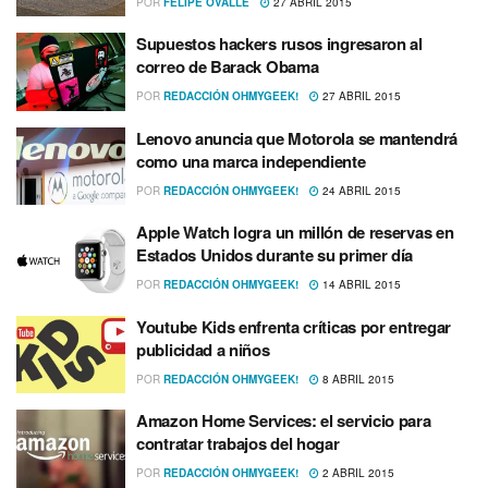
POR
FELIPE OVALLE
27 ABRIL 2015
Supuestos hackers rusos ingresaron al
correo de Barack Obama
POR
REDACCIÓN OHMYGEEK!
27 ABRIL 2015
Lenovo anuncia que Motorola se mantendrá
como una marca independiente
POR
REDACCIÓN OHMYGEEK!
24 ABRIL 2015
Apple Watch logra un millón de reservas en
Estados Unidos durante su primer dí­a
POR
REDACCIÓN OHMYGEEK!
14 ABRIL 2015
Youtube Kids enfrenta crí­ticas por entregar
publicidad a niños
POR
REDACCIÓN OHMYGEEK!
8 ABRIL 2015
Amazon Home Services: el servicio para
contratar trabajos del hogar
POR
REDACCIÓN OHMYGEEK!
2 ABRIL 2015