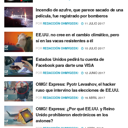
Incendio de azufre, que parece sacado de una
pelí­cula, fue registrado por bomberos
POR
REDACCIÓN OHMYGEEK!
11 JULIO 2017
EE.UU. no cree en el cambio climático, pero
sí­ en las vacas resistentes a él
POR
REDACCIÓN OHMYGEEK!
10 JULIO 2017
Estados Unidos pedirá tu cuenta de
Facebook para darte una VISA
POR
REDACCIÓN OHMYGEEK!
12 JUNIO 2017
OMG! Express: Pyotr Levashov, el hacker
ruso que intervino las elecciones de EE.UU.
POR
REDACCIÓN OHMYGEEK!
16 ABRIL 2017
OMG! Express: ¿Por qué EE.UU. y Reino
Unido prohibieron electrónicos en los
aviones?