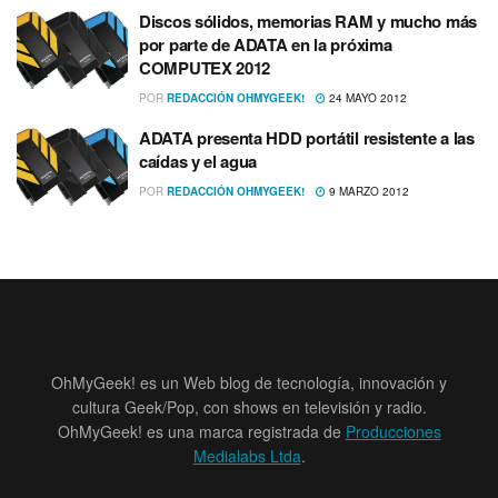
Discos sólidos, memorias RAM y mucho más
por parte de ADATA en la próxima
COMPUTEX 2012
POR
REDACCIÓN OHMYGEEK!
24 MAYO 2012
ADATA presenta HDD portátil resistente a las
caí­das y el agua
POR
REDACCIÓN OHMYGEEK!
9 MARZO 2012
OhMyGeek! es un Web blog de tecnología, innovación y
cultura Geek/Pop, con shows en televisión y radio.
OhMyGeek! es una marca registrada de
Producciones
Medialabs Ltda
.