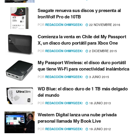
Seagate renueva sus discos y presenta al
IronWolf Pro de 10TB
POR
REDACCIÓN OHMYGEEK!
22 NOVIEMBRE 2016
Comienza la venta en Chile del My Passport
X, un disco duro portátil para Xbox One
POR
REDACCIÓN OHMYGEEK!
2 DICIEMBRE 2015
My Passport Wireless: el disco duro portátil
que tiene Wi-Fi para conectividad inalámbrica
POR
REDACCIÓN OHMYGEEK!
3 JUNIO 2015
WD Blue: el disco duro de 1 TB más delgado
del mundo
POR
REDACCIÓN OHMYGEEK!
18 JUNIO 2013
Western Digital lanza una nube privada
personal llamada My Book Live
POR
REDACCIÓN OHMYGEEK!
19 JUNIO 2012