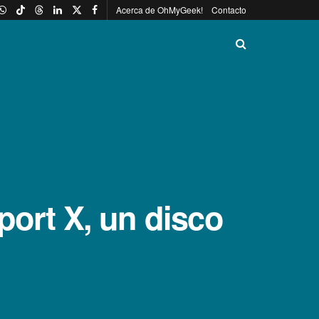
Acerca de OhMyGeek!
Contacto
port X, un disco