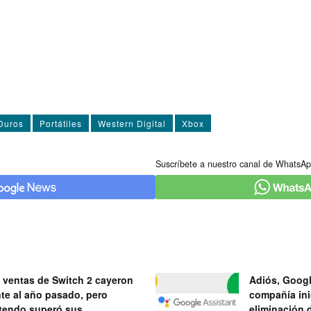
Duros
Portátiles
Western Digital
Xbox
Suscríbete a nuestro canal de WhatsAp
 ventas de Switch 2 cayeron
Adiós, Googl
nte al año pasado, pero
compañía ini
tendo superó sus
eliminación 