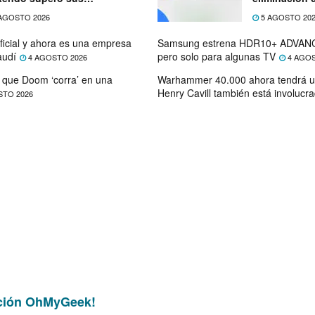
ectativas
próximo mes
AGOSTO 2026
5 AGOSTO 20
ficial y ahora es una empresa
Samsung estrena HDR10+ ADVANC
audí
pero solo para algunas TV
4 AGOSTO 2026
4 AGOS
que Doom ‘corra’ en una
Warhammer 40.000 ahora tendrá u
Henry Cavill también está involucr
STO 2026
ción OhMyGeek!