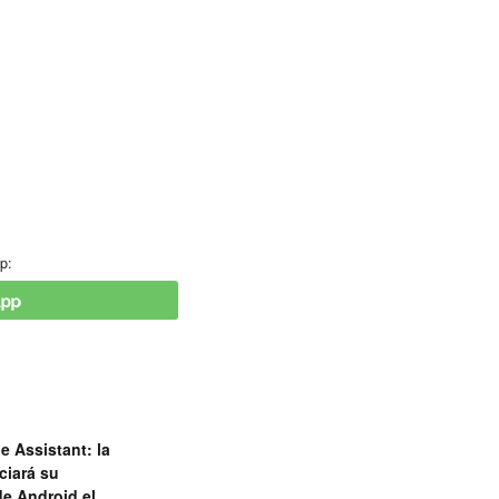
p:
e Assistant: la
ciará su
de Android el