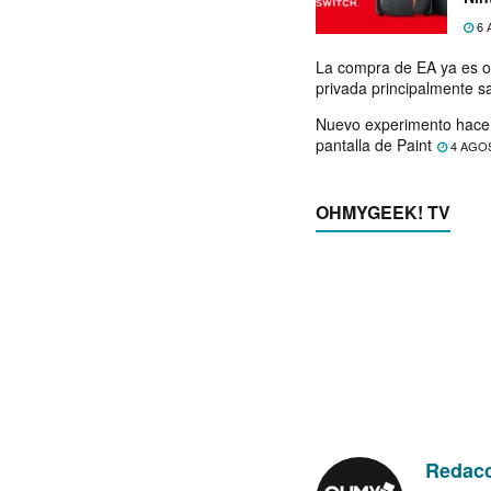
exp
6 
La compra de EA ya es o
privada principalmente s
Nuevo experimento hace 
pantalla de Paint
4 AGO
OHMYGEEK! TV
Redac