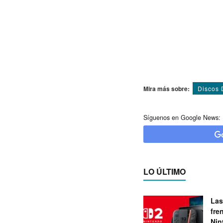
Mira más sobre:
Discos 
Síguenos en Google News:
LO ÚLTIMO
Las
fre
Nin