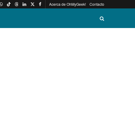
Acerca de OhMyGeek!
Contacto