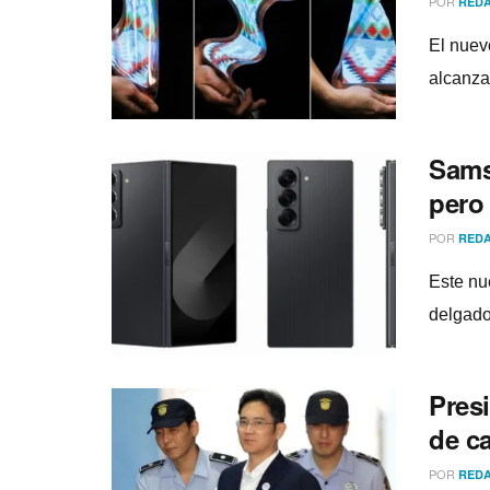
POR
REDA
El nuev
alcanza
Sams
pero
POR
REDA
Este nu
delgado
Pres
de c
POR
REDA