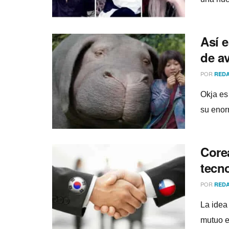
Así­ 
de a
POR
REDA
Okja es 
su enor
Core
tecn
POR
REDA
La idea
mutuo e