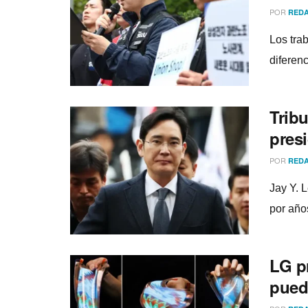
POR
REDA
Los tra
diferen
Tribu
pres
POR
REDA
Jay Y. 
por año
LG p
pued