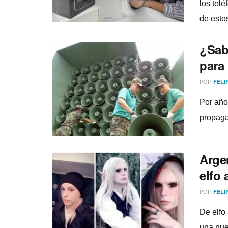
los telé
de estos
¿Sab
para 
POR
FELI
Por año
propaga
Arge
elfo
POR
FELI
De elfo
una nue