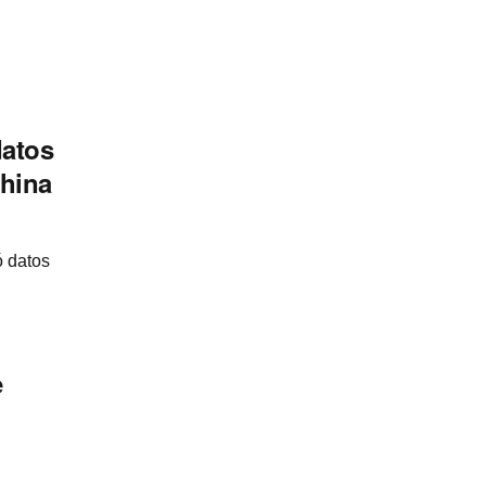
datos
China
ó datos
e