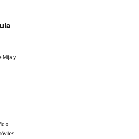
cula
e Mija y
icio
móviles