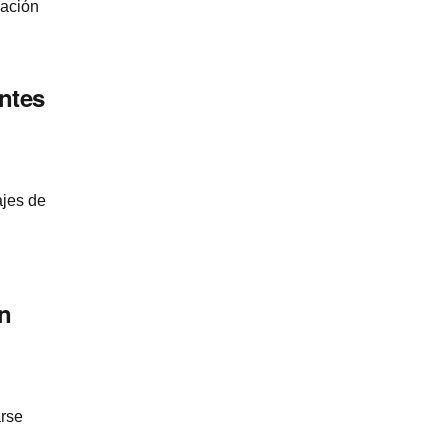
zación
antes
ajes de
un
arse