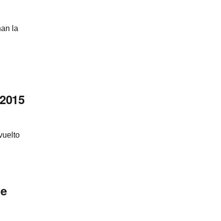
nan la
 2015
vuelto
ue