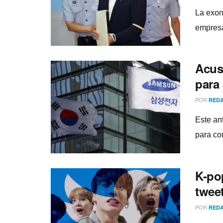
La exon
empresa
Acus
para 
POR
REDA
Este an
para co
K-pop
twee
POR
REDA