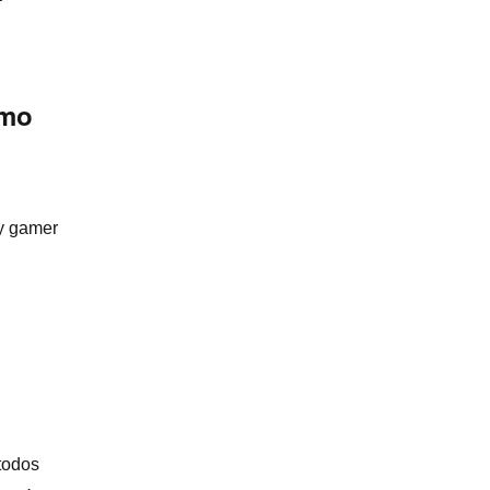
omo
y gamer
todos