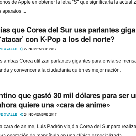
fonos de Apple en obtener la letra "S" que significarí­a la actuali
 aparatos ...
í­as que Corea del Sur usa parlantes gig
‘atacar’ con K-Pop a los del norte?
27 NOVIEMBRE 2017
PE OVALLE
s ambas Corea utilizan parlantes gigantes para enviarse mens
nda y convencer a la ciudadaní­a quién es mejor nación.
ntino que gastó 30 mil dólares para ser 
 ahora quiere una «cara de anime»
24 NOVIEMBRE 2017
PE OVALLE
 a cara de anime, Luis Padrón viajó a Corea del Sur para realiz
va operación de mandí­bula en una clí­nica especializada.