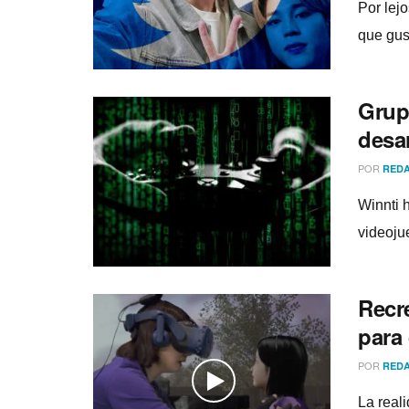
Por lej
que gus
Grup
desa
POR
REDA
Winnti 
videoju
Recre
para
POR
REDA
La real