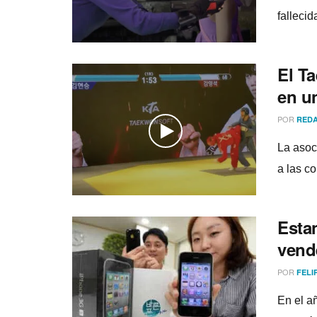
falleci
El T
en u
POR
REDA
La asoc
a las c
Esta
vend
POR
FELI
En el a