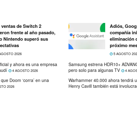
 ventas de Switch 2
Adiós, Googl
eron frente al año pasado,
compañía ini
o Nintendo superó sus
eliminación 
ectativas
próximo me
AGOSTO 2026
5 AGOSTO 20
ficial y ahora es una empresa
Samsung estrena HDR10+ ADVANC
audí
pero solo para algunas TV
4 AGOSTO 2026
4 AGOS
que Doom ‘corra’ en una
Warhammer 40.000 ahora tendrá u
Henry Cavill también está involucr
STO 2026