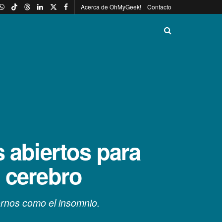
Acerca de OhMyGeek!
Contacto
 abiertos para
l cerebro
ornos como el insomnio.