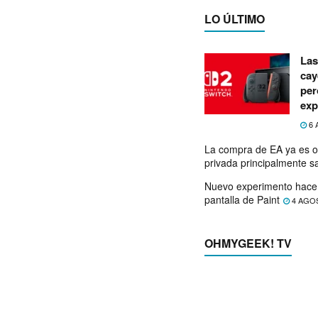
LO ÚLTIMO
Las
cay
per
exp
6 
La compra de EA ya es o
privada principalmente s
Nuevo experimento hace 
pantalla de Paint
4 AGO
OHMYGEEK! TV