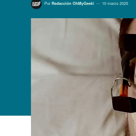
Por
Redacción OhMyGeek!
10 marzo 2025