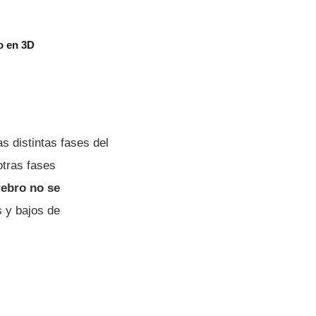
o en 3D
s distintas fases del
otras fases
rebro no se
s y bajos de