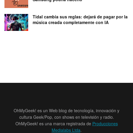
Tidal cambia sus reglas: dejará de pagar por la
música creada completamente con IA
OhMyGeek! es un Web blog de tecnología, innovación y
cultura Geek/Pop, con shows en televisión y radio.
OhMyGeek! es una marca registrada de
Producciones
Medialabs Ltda
.