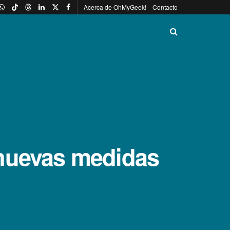
Acerca de OhMyGeek!
Contacto
 nuevas medidas