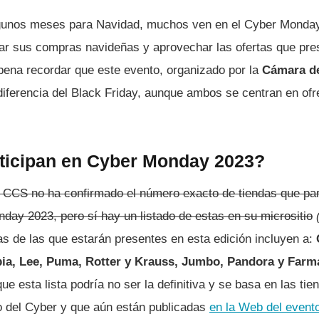
lgunos meses para Navidad, muchos ven en el Cyber Monday
tar sus compras navideñas y aprovechar las ofertas que pr
 pena recordar que este evento, organizado por la
Cámara d
diferencia del Black Friday, aunque ambos se centran en of
ticipan en Cyber Monday 2023?
 CCS no ha confirmado el número exacto de tiendas que par
day 2023, pero sí hay un listado de estas en su micrositio
as de las que estarán presentes en esta edición incluyen a:
a, Lee, Puma, Rotter y Krauss, Jumbo, Pandora y Far
ue esta lista podría no ser la definitiva y se basa en las tie
o del Cyber y que aún están publicadas
en la Web del event