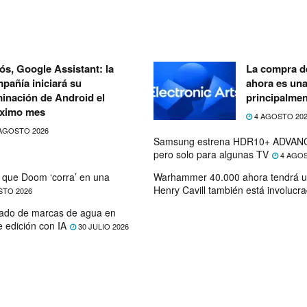
ós, Google Assistant: la
La compra de
pañía iniciará su
ahora es un
minación de Android el
principalmen
ximo mes
4 AGOSTO 20
AGOSTO 2026
Samsung estrena HDR10+ ADVANC
pero solo para algunas TV
4 AGOS
que Doom ‘corra’ en una
Warhammer 40.000 ahora tendrá u
Henry Cavill también está involucr
STO 2026
ado de marcas de agua en
e edición con IA
30 JULIO 2026