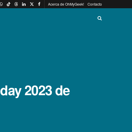
Acerca de OhMyGeek!
Contacto
nday 2023 de