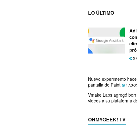
LO ÚLTIMO
Adi
com
eli
pró
5 
Nuevo experimento hace 
pantalla de Paint
4 AGO
Vmake Labs agregó borr
videos a su plataforma d
OHMYGEEK! TV