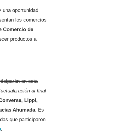
 una oportunidad
esentan los comercios
e Comercio de
recer productos a
ticiparán en esta
(actualización al final
Converse, Lippi,
macias Ahumada
. Es
ndas que participaron
o
.