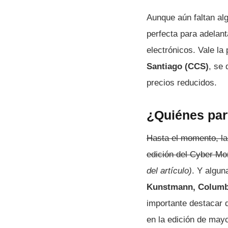
Aunque aún faltan a
perfecta para adelan
electrónicos. Vale la
Santiago (CCS)
, se 
precios reducidos.
¿Quiénes par
Hasta el momento, la
edición del Cyber Mon
del artículo)
. Y algun
Kunstmann, Columbi
importante destacar q
en la edición de may