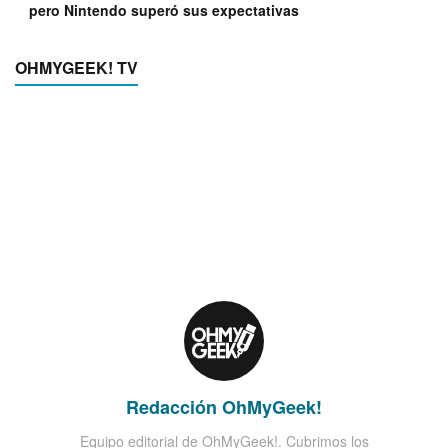
pero Nintendo superó sus expectativas
OHMYGEEK! TV
Redacción OhMyGeek!
Equipo editorial de OhMyGeek!. Cubrimos los