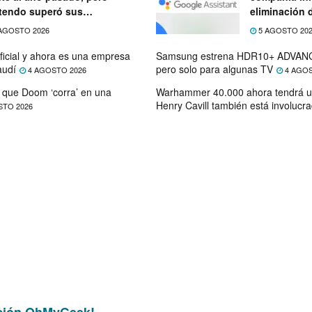
tendo superó sus
eliminación 
ectativas
próximo mes
AGOSTO 2026
5 AGOSTO 20
ficial y ahora es una empresa
Samsung estrena HDR10+ ADVANC
audí
pero solo para algunas TV
4 AGOSTO 2026
4 AGOS
que Doom ‘corra’ en una
Warhammer 40.000 ahora tendrá u
Henry Cavill también está involucr
STO 2026
ción OhMyGeek!