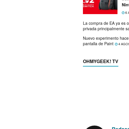
Nin
exp
6 
La compra de EA ya es o
privada principalmente s
Nuevo experimento hace 
pantalla de Paint
4 AGO
OHMYGEEK! TV
Redac