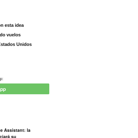
n esta idea
ndo vuelos
 Estados Unidos
p:
e Assistant: la
ciará su