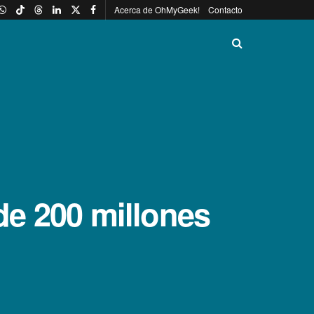
Acerca de OhMyGeek!
Contacto
e 200 millones