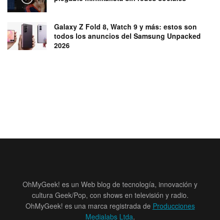
Galaxy Z Fold 8, Watch 9 y más: estos son
todos los anuncios del Samsung Unpacked
2026
OhMyGeek! es un Web blog de tecnología, innovación y
cultura Geek/Pop, con shows en televisión y radio.
OhMyGeek! es una marca registrada de
Producciones
Medialabs Ltda
.