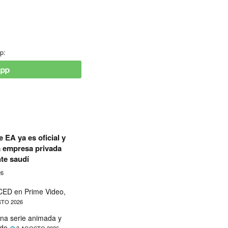
p:
 EA ya es oficial y
a empresa privada
te saudí
26
ED en Prime Video,
TO 2026
na serie animada y
ado