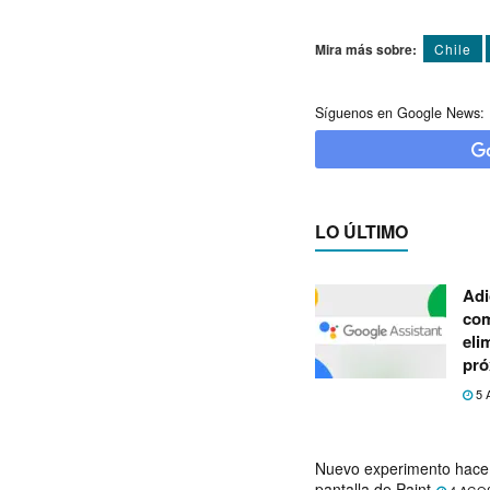
Mira más sobre:
Chile
Síguenos en Google News:
LO ÚLTIMO
Adi
com
eli
pró
5 
Nuevo experimento hace 
pantalla de Paint