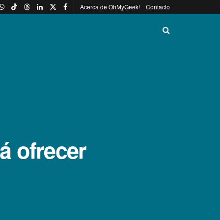
Acerca de OhMyGeek!
Contacto
á ofrecer