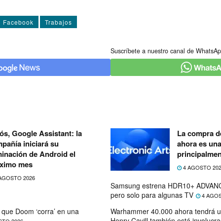
Facebook
Trabajos
Suscríbete a nuestro canal de WhatsAp
ós, Google Assistant: la
La compra de
pañía iniciará su
ahora es un
minación de Android el
principalmen
ximo mes
4 AGOSTO 20
AGOSTO 2026
Samsung estrena HDR10+ ADVANC
pero solo para algunas TV
4 AGOS
que Doom ‘corra’ en una
Warhammer 40.000 ahora tendrá u
Henry Cavill también está involucr