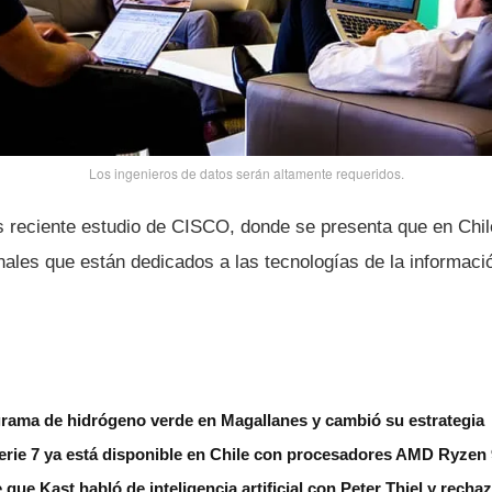
Los ingenieros de datos serán altamente requeridos.
ás reciente estudio de CISCO, donde se presenta que en Chil
onales que están dedicados a las tecnologí­as de la informaci
grama de hidrógeno verde en Magallanes y cambió su estrategia
erie 7 ya está disponible en Chile con procesadores AMD Ryzen
 que Kast habló de inteligencia artificial con Peter Thiel y rech