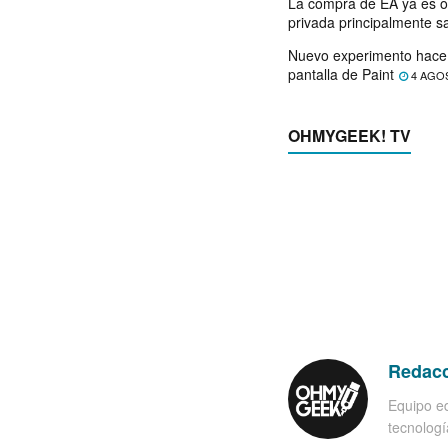
La compra de EA ya es o
privada principalmente s
Nuevo experimento hace 
pantalla de Paint
4 AGO
OHMYGEEK! TV
Redac
Equipo ed
tecnología