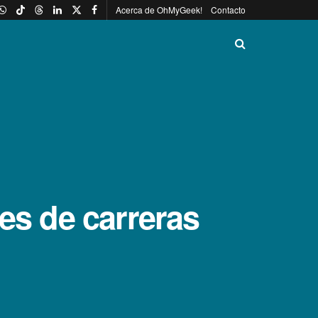
Acerca de OhMyGeek!
Contacto
es de carreras