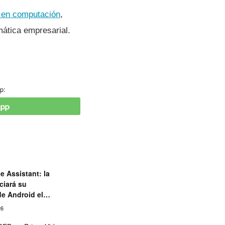
a en computación
,
rmática empresarial.
p:
e Assistant: la
ciará su
de Android el
26