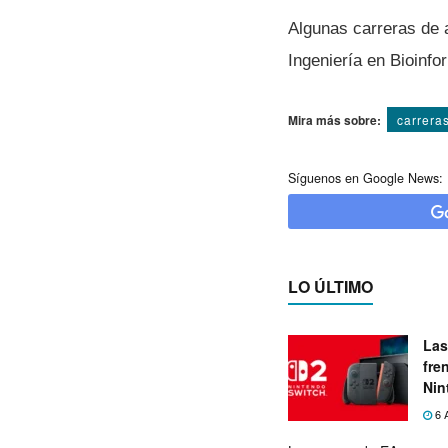
Algunas carreras de a
Ingenierí­a en Bioinf
Mira más sobre:
carrera
Síguenos en Google News:
LO ÚLTIMO
Las
fre
Nin
exp
6 