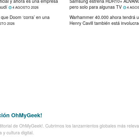
ficial y ahora es una empresa
Samsung estrena HDR10+ ADVANC
audí
pero solo para algunas TV
4 AGOSTO 2026
4 AGOS
que Doom ‘corra’ en una
Warhammer 40.000 ahora tendrá u
Henry Cavill también está involucr
STO 2026
ción OhMyGeek!
itorial de OhMyGeek!. Cubrimos los lanzamientos globales más releva
 y cultura digital.