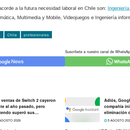
corde a la futura necesidad laboral en Chile son:
Ingenierí­
ormática, Multimedia y Mobile, Videojuegos e Ingenierí­a info
s
Chile
profesionales
Suscríbete a nuestro canal de WhatsAp
 ventas de Switch 2 cayeron
Adiós, Googl
nte al año pasado, pero
compañía ini
tendo superó sus
eliminación 
ectativas
próximo mes
AGOSTO 2026
5 AGOSTO 20