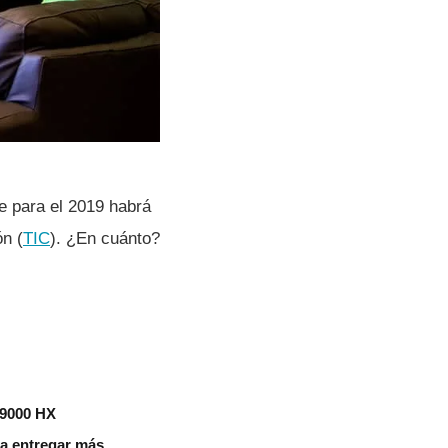
e para el 2019 habrá
ón (
TIC
). ¿En cuánto?
 9000 HX
aza entregar más